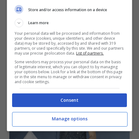
stadio Dall’Ara
– praticamente sold out per
Store and/or access information on a device
la serata. “Alcuni di voi stanno sempre lì
Learn more
dal giorno prima, non so come facciate”,
Your personal data will be processed and information from
your device (cookies, unique identifiers, and other device
commenta così le lunghe file fuori
data) may be stored by, accessed by and shared with 319
partners, or used specifically by this site. We and our partners
may use precise geolocation data.
List of partners.
dall’impianto.
Poi l’incontro con qualche
Some vendors may process your personal data on the basis
fan poco prima dell’inizio del concerto
.
of legitimate interest, which you can object to by managing
your options below. Look for a link at the bottom of this page
or in the site menu to manage or withdraw consent in privacy
and cookie settings.
Consent
Manage options