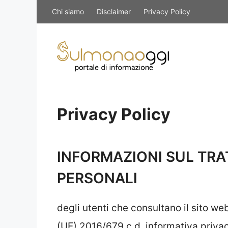
Vai
Chi siamo
Disclaimer
Privacy Policy
al
contenuto
Privacy Policy
INFORMAZIONI SUL TRA
PERSONALI
degli utenti che consultano il sito we
(UE) 2016/679 c.d. informativa priva