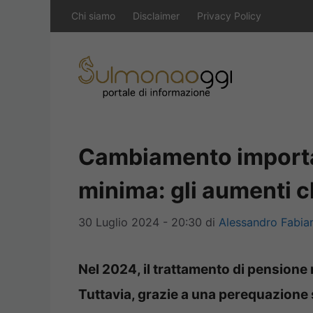
Vai
Chi siamo
Disclaimer
Privacy Policy
al
contenuto
Cambiamento importa
minima: gli aumenti 
30 Luglio 2024 - 20:30
di
Alessandro Fabia
Nel 2024, il trattamento di pensione m
Tuttavia, grazie a una perequazione s