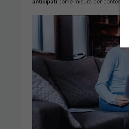
anticipati
come misura per contenere i 