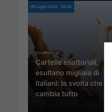
28 Luglio 2024 - 20:30
Uncategorized
Cartelle esattoriali,
esultano migliaia di
italiani: la svolta che
cambia tutto