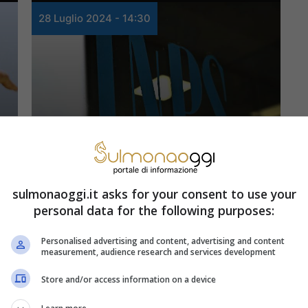
28 Luglio 2024 - 14:30
Lavoro e Fisco
INPS, adesso sono
sulmonaoggi.it asks for your consent to use your
molti soldi in più:
personal data for the following purposes:
l’avviso che fa esultare
Personalised advertising and content, advertising and content
measurement, audience research and services development
i disoccupati
Store and/or access information on a device