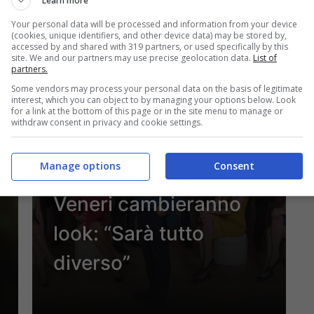
Learn more
27 Luglio 2024 - 20:30
Your personal data will be processed and information from your device
(cookies, unique identifiers, and other device data) may be stored by,
accessed by and shared with 319 partners, or used specifically by this
site. We and our partners may use precise geolocation data.
List of
partners.
Some vendors may process your personal data on the basis of legitimate
interest, which you can object to by managing your options below. Look
for a link at the bottom of this page or in the site menu to manage or
Spettacolo
withdraw consent in privacy and cookie settings.
Il Paradiso delle
Manage options
Consent
Signore 9, perché le
Veneri cambieranno
look: “Sarà tutto
diverso”