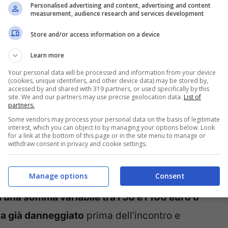
eggersi efficacemente da possibili frodi
ed
Personalised advertising and content, advertising and content
measurement, audience research and services development
te il proprio viaggio.
Store and/or access information on a device
: Un Pericolo Estivo sulle
Learn more
Your personal data will be processed and information from your device
(cookies, unique identifiers, and other device data) may be stored by,
accessed by and shared with 319 partners, or used specifically by this
site. We and our partners may use precise geolocation data.
List of
partners.
pre lo stesso schema:
mentre si è alla guida,
Some vendors may process your personal data on the basis of legitimate
a auto, solitamente sulle portiere laterali.
interest, which you can object to by managing your options below. Look
for a link at the bottom of this page or in the site menu to manage or
withdraw consent in privacy and cookie settings.
a quella della vittima accusandola di aver
Manage options
Consent
endo una risoluzione bonaria del problema
una somma variabile tra i 50 e i 100 euro o
ra già danneggiato
prima dell’incontro e