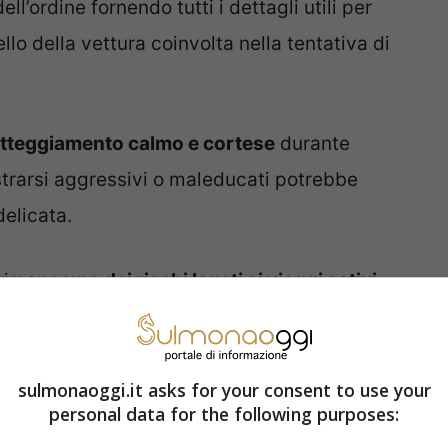
l’ordine fornendo tutti i dettagli utili per
llo della vettura coinvolta nella tentativa di
tteggiamento calmo e cortese
durante
ostrarsi aggressivi o maleducati potrebbe
delicata.
o rimane
uno dei rischi legati ai viaggi estivi
ti malintenzionati e seguendo alcuni
sulmonaoggi.it asks for your consent to use your
personal data for the following purposes:
nel caso ci si trovi coinvolti in una