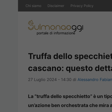
Vai
Chi siamo
Disclaimer
Privacy Policy
al
contenuto
Truffa dello specchiet
cascano: questo dett
27 Luglio 2024 - 14:30
di
Alessandro Fabian
La “truffa dello specchietto” è un tipo
un’azione ben orchestrata che mira a s