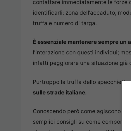
contattare immediatamente le forze del
identificarli: zona dell’accaduto, mode
truffa e numero di targa.
È essenziale mantenere sempre un a
l’interazione con questi individui; m
infatti peggiorare una situazione già 
Purtroppo la truffa dello specchiett
sulle strade italiane.
Conoscendo però come agiscono ques
semplici consigli su come comportarsi 