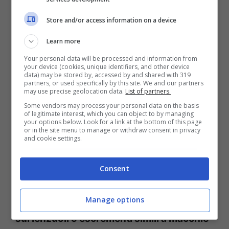
Store and/or access information on a device
Learn more
Your personal data will be processed and information from
your device (cookies, unique identifiers, and other device
data) may be stored by, accessed by and shared with 319
partners, or used specifically by this site. We and our partners
may use precise geolocation data.
List of partners.
Some vendors may process your personal data on the basis
of legitimate interest, which you can object to by managing
your options below. Look for a link at the bottom of this page
or in the site menu to manage or withdraw consent in privacy
and cookie settings.
Consent
Come proteggere i bambini (SulmonaOggi.it)
La presenza di
piccole macchie di sangue
Manage options
sui lenzuoli o escrementi simili a macchie