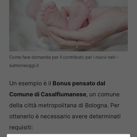
Come fare domanda per il contributo per i nuovi nati –
sulmonaoggi.it
Un esempio è il
Bonus pensato dal
Comune di Casalfiumanese
, un comune
della città metropolitana di Bologna. Per
ottenerlo è necessario avere determinati
requisiti: