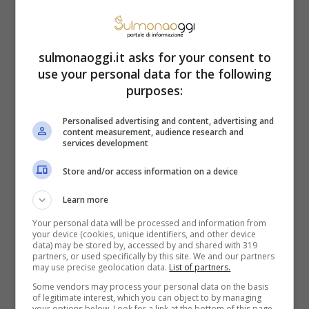
il neonato deve essere nato tra il
primo dicembre 2022 e il 26
sulmonaoggi.it asks for your consent to
novembre 2023 (data di scadenza
use your personal data for the following
purposes:
del bando)
avere residenza anagrafica presso il
Personalised advertising and content, advertising and
content measurement, audience research and
services development
Comune di Casalfiumanese
avere un ISEE familiare inferiore a
Store and/or access information on a device
35.000 euro
Learn more
Your personal data will be processed and information from
your device (cookies, unique identifiers, and other device
Si può richiedere il contributo per i nuovi
data) may be stored by, accessed by and shared with 319
partners, or used specifically by this site. We and our partners
nati compilando il modello pubblicato sul
may use precise geolocation data.
List of partners.
Some vendors may process your personal data on the basis
sito web del municipio da inoltrare o far
of legitimate interest, which you can object to by managing
your options below. Look for a link at the bottom of this page