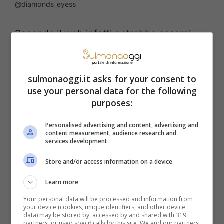
@diamonds_eyess
Secondo il web infatti potrebbe esserci
presto
un ritorno di fiamma
, complice la
convivenza forzata all’interno della casa
sulmonaoggi.it asks for your consent to
più spiata d’Italia. In futuro però
use your personal data for the following
purposes:
potrebbero abbattersi altri imprevisti.
Infatti secondo le
ultime indiscrezioni
, il
Personalised advertising and content, advertising and
content measurement, audience research and
reality di Canale Cinque starebbe
services development
pensando di far entrare anche Greta tra
Store and/or access information on a device
qualche settimana, per destabilizzare
Learn more
nuovamente gli equilibri. Ma finora non ci
Your personal data will be processed and information from
your device (cookies, unique identifiers, and other device
sono state conferme ufficiali a riguardo.
data) may be stored by, accessed by and shared with 319
partners, or used specifically by this site. We and our partners