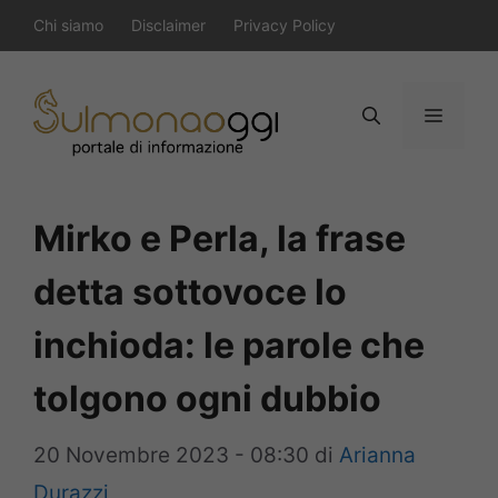
Vai
Chi siamo
Disclaimer
Privacy Policy
al
contenuto
Menu
Mirko e Perla, la frase
detta sottovoce lo
inchioda: le parole che
tolgono ogni dubbio
20 Novembre 2023 - 08:30
di
Arianna
Durazzi