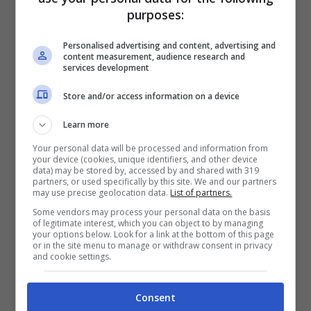
purposes:
Personalised advertising and content, advertising and
content measurement, audience research and
services development
Store and/or access information on a device
Learn more
Your personal data will be processed and information from
Chi è Nicole Conte: Biografia, Età, Ex Letizia Petris e
your device (cookies, unique identifiers, and other device
Instagram (sulmonaoggi.lti) -@_nicoleconte_
data) may be stored by, accessed by and shared with 319
partners, or used specifically by this site. We and our partners
may use precise geolocation data.
List of partners.
Sul sito ufficiale dedicato alle sue
Some vendors may process your personal data on the basis
of legitimate interest, which you can object to by managing
creazioni, si legge che si tratta di “un
your options below. Look for a link at the bottom of this page
or in the site menu to manage or withdraw consent in privacy
and cookie settings.
progetto di rinascita che vuole alleviare la
nostalgia tra presente e passato tramite
Consent
fragranze ricercate che in primis mi hanno