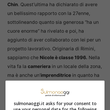
Chin
. Quest’ultima ha dichiarato di avere
un bellissimo rapporto con la 27enne,
sottolineando quanto sia generosa “ha un
cuore enorme” ha rivelato e poi, ha
aggiunto di aver collaborato con lei per un
progetto lavorativo. Originaria di Rimini,
sappiamo che
Nicole è classe 1996.
Nella
vita fa la
cameriera
in un locale della zona,
ma è anche un’
imprenditrice
in quanto ha
creato una
linea di candele fatte a mano a
marchio ‘la Fue bougie’.
sulmonaoggi.it asks for your consent to
use your personal data for the following