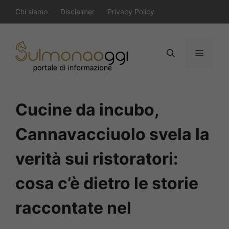
Vai
Chi siamo
Disclaimer
Privacy Policy
al
contenuto
Menu
Cucine da incubo,
Cannavacciuolo svela la
verità sui ristoratori:
cosa c’è dietro le storie
raccontate nel