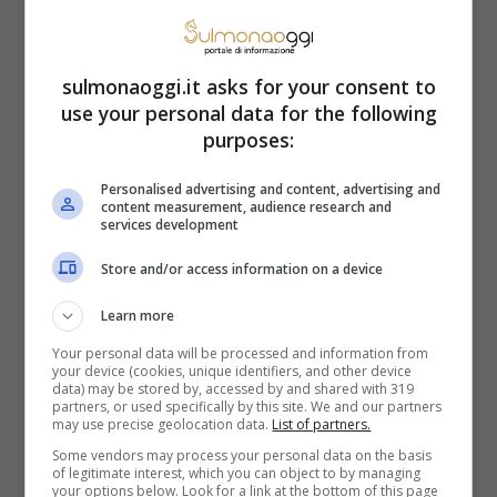
per la finzione come molti pensano, le
situazioni sono rese note al piccolo
sulmonaoggi.it asks for your consent to
schermo, dove gli stessi titolari si mettono
use your personal data for the following
purposes:
a ‘nudo’, di fronte a milioni di telespettatori.
Tuttavia, in un contesto del genere,
lo
Personalised advertising and content, advertising and
content measurement, audience research and
stesso Cannavacciuolo ha ammesso di
services development
provare dei sentimenti che in passato
Store and/or access information on a device
l’hanno portato ad uno stop.
Learn more
Your personal data will be processed and information from
your device (cookies, unique identifiers, and other device
data) may be stored by, accessed by and shared with 319
partners, or used specifically by this site. We and our partners
may use precise geolocation data.
List of partners.
Some vendors may process your personal data on the basis
of legitimate interest, which you can object to by managing
your options below. Look for a link at the bottom of this page