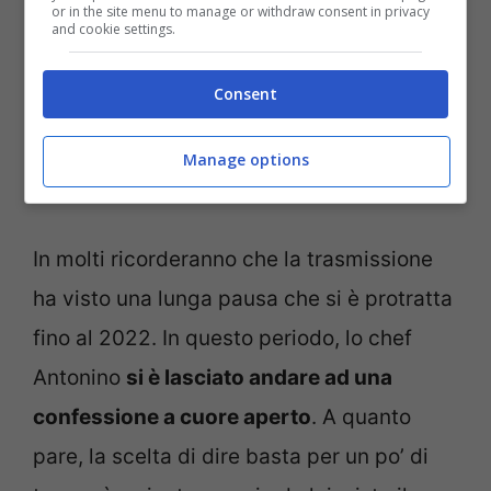
or in the site menu to manage or withdraw consent in privacy
and cookie settings.
Consent
Manage options
Cannavacciuolo e il retroscena di Cucine da Incubo
(credit: IG @cucinedaincubo) -sulmonaoggi.it
In molti ricorderanno che la trasmissione
ha visto una lunga pausa che si è protratta
fino al 2022. In questo periodo, lo chef
Antonino
si è lasciato andare ad una
confessione a cuore aperto
. A quanto
pare, la scelta di dire basta per un po’ di