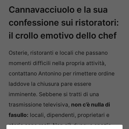
Cannavacciuolo e la sua
confessione sui ristoratori:
il crollo emotivo dello chef
Osterie, ristoranti e locali che passano
momenti difficili nella propria attività,
contattano Antonino per rimettere ordine
laddove la chiusura pare essere
imminente. Sebbene si tratti di una
trasmissione televisiva,
non c’è nulla di
fasullo:
locali, dipendenti, proprietari e
storie sono reali. Non c’è dunque spazio