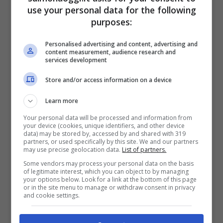
Ci sono però delle dovute eccezioni che
use your personal data for the following
purposes:
bisogna specificare
.
Personalised advertising and content, advertising and
content measurement, audience research and
services development
Store and/or access information on a device
Learn more
Your personal data will be processed and information from
your device (cookies, unique identifiers, and other device
data) may be stored by, accessed by and shared with 319
partners, or used specifically by this site. We and our partners
may use precise geolocation data.
List of partners.
Some vendors may process your personal data on the basis
of legitimate interest, which you can object to by managing
your options below. Look for a link at the bottom of this page
Certificato medico in Italia: abolito solo in alcuni casi
or in the site menu to manage or withdraw consent in privacy
and cookie settings.
(SulmonaOggi.it)