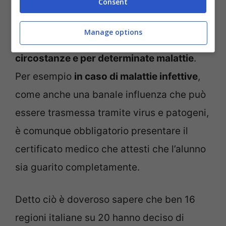
Consent
La presentazione del certificato medico al
rientro a scuola non è stata abolita del
Manage options
tutto, ma
è ancora obbligatoria in alcune
circostanze e per determinate malattie
.
Per esempio
in caso di malattie infettive
,
come anche una banale influenza che può
essere trasmessa tramite virus e patogeni,
è comunque obbligatorio presentare il
certificato medico che attesti che l’alunno
sia guarito completamente.
Detto ciò è doveroso sapere che ben 16
regioni italiane su 20 hanno deciso di