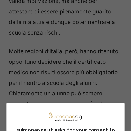
valida motivazione, ma anche per
attestare di essere pienamente guarito
dalla malattia e dunque poter rientrare a
scuola senza rischi.
Molte regioni d’Italia, però, hanno ritenuto
opportuno decidere che il certificato
medico non risulti essere più obbligatorio
per il rientro a scuola degli alunni.
Chiaramente un alunno può sempre
presentarlo, ma questo non sarà più
richiesto dai professori o dal coordinatore
di classe in maniera obbligatoria.
sulmonaoggi.it asks for your consent to