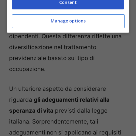
Consent
anticipata sotto determinate condizioni, gli
autonomi devono sempre
aggiungere un
Manage options
anno
all’età minima rispetto ai loro colleghi
dipendenti. Questa differenza riflette una
diversificazione nel trattamento
previdenziale basato sul tipo di
occupazione.
Un ulteriore aspetto da considerare
riguarda
gli adeguamenti relativi alla
speranza di vita
previsti dalla legge
italiana. Sorprendentemente, tali
adeguamenti non si applicano ai requisiti