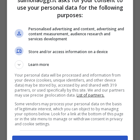
sulmonaoggi.it asks for your consent to
use your personal data for the following
78 giorni all’anno possono andare in
purposes:
pensione con 35 anni di contributi e un’età
Personalised advertising and content, advertising and
minima di 61 anni e 7 mesi. Diversamente,
content measurement, audience research and
services development
se il numero di giorni scende tra 72 e 77
Store and/or access information on a device
all’anno o addirittura tra 64 e 71, l’età
Learn more
minima richiesta aumenta
Your personal data will be processed and information from
progressivamente.
your device (cookies, unique identifiers, and other device
data) may be stored by, accessed by and shared with 319
partners, or used specifically by this site. We and our partners
may use precise geolocation data.
List of partners.
Interessante è
la distinzione operata dalla
Some vendors may process your personal data on the basis
of legitimate interest, which you can object to by managing
normativa tra lavoratori autonomi e
your options below. Look for a link at the bottom of this page
or in the site menu to manage or withdraw consent in privacy
dipendenti
. Sebbene entrambe le
and cookie settings.
categorie possano accedere alla pensione