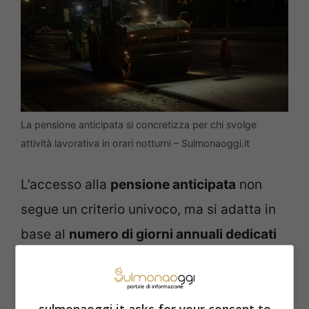
La pensione anticipata si concretizza per chi svolge
attività lavorativa in orari notturni – Sulmonaoggi.it
L’accesso alla
pensione anticipata
non
segue un criterio univoco, ma si adatta in
base al
numero di giorni annuali dedicati
al lavoro notturno
. Per esempio, i
dipendenti che hanno prestato attività
lavorativa notturna per interi anni o almeno