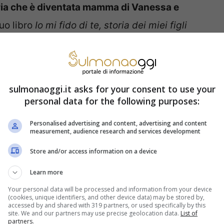
ia che è diventata mamma di Vanessa e
uo libro
Io mi fido di te, storia dei miei figli
ll’amico del cuore Fabio Fazio. In una veste
lato del suo ruolo di genitore e
di come è
siasmante di Maria de Filippi sull’adozione
sulmonaoggi.it asks for your consent to use your
prendere la strada dell’affido. All’epoca era
personal data for the following purposes:
a sposata e di conseguenza non poteva
Personalised advertising and content, advertising and content
measurement, audience research and services development
Store and/or access information on a device
affido è sicuramente una procedura più
Learn more
scorre un lungo periodo con te è destinato a
Your personal data will be processed and information from your device
(cookies, unique identifiers, and other device data) may be stored by,
to un atto d’estrema generosità, un modo per
accessed by and shared with 319 partners, or used specifically by this
site. We and our partners may use precise geolocation data.
List of
e un pezzo di strada insieme, ma il futuro è
partners.