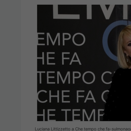
Luciana Littizzetto a Che tempo che fa-sulmonaog