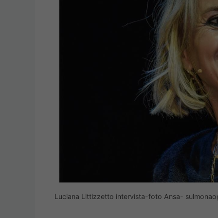
Luciana Littizzetto intervista-foto Ansa- sulmonaog