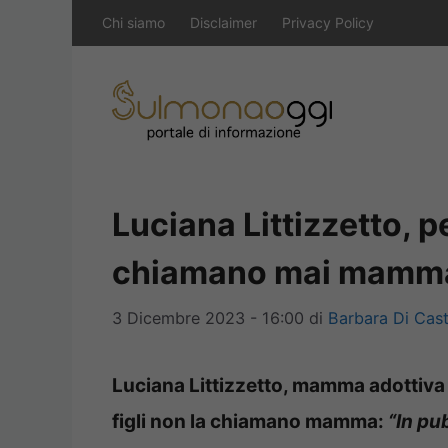
Vai
Chi siamo
Disclaimer
Privacy Policy
al
contenuto
Luciana Littizzetto, pe
chiamano mai mamma:
3 Dicembre 2023 - 16:00
di
Barbara Di Cas
Luciana Littizzetto, mamma adottiva d
figli non la chiamano mamma:
“In pu