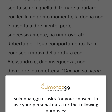
scelta se non quella di tornare a parlare
con lei. In un primo momento, la donna non
è riuscita a dire niente, però,
successivamente, ha rimproverato
Roberta per il suo comportamento. Non
conosce i motivi della rottura con
Alessandro e, di conseguenza, non
dovrebbe intromettersi: “
Chi non sa niente
non potrebbe neppure permettersi di
parlare così
“.
sulmonaoggi.it asks for your consent to
use your personal data for the following
purposes: