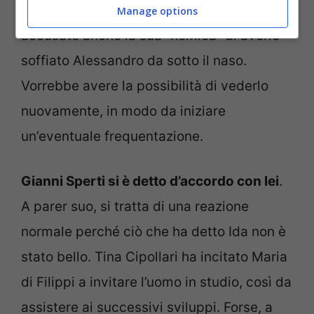
silenzio
, mentre gli altri si sfogano. Ha
Manage options
accusato anche la sua “nemica” di averle
soffiato Alessandro da sotto il naso.
Vorrebbe avere la possibilità di vederlo
nuovamente, in modo da iniziare
un’eventuale frequentazione.
Gianni Sperti si è detto d’accordo con lei
.
A parer suo, si tratta di una reazione
normale perché ciò che ha detto Ida non è
stato bello. Tina Cipollari ha incitato Maria
di Filippi a invitare l’uomo in studio, così da
assistere ai successivi sviluppi. Forse, a