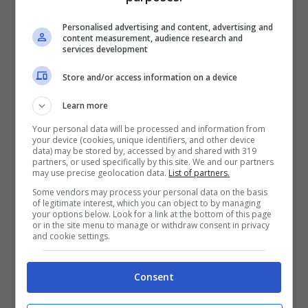
Personalised advertising and content, advertising and
content measurement, audience research and
services development
Store and/or access information on a device
Learn more
Your personal data will be processed and information from
your device (cookies, unique identifiers, and other device
data) may be stored by, accessed by and shared with 319
Ida Platano ha una reazione inaspettata – (IG
partners, or used specifically by this site. We and our partners
may use precise geolocation data.
List of partners.
@uominiedonne) – sulmonaoggi.it
Some vendors may process your personal data on the basis
of legitimate interest, which you can object to by managing
your options below. Look for a link at the bottom of this page
Lo scontro non è finito qui. Roberta, infatti,
or in the site menu to manage or withdraw consent in privacy
and cookie settings.
è rimasta sulla sua posizione. Ha ammesso
di non voler essere costretta a subire
Consent
determinati insulti.
Non può rimanere in