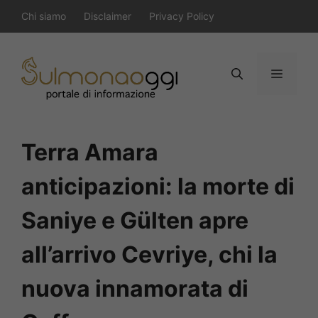
Vai
Chi siamo
Disclaimer
Privacy Policy
al
contenuto
Menu
Terra Amara
anticipazioni: la morte di
Saniye e Gülten apre
all’arrivo Cevriye, chi la
nuova innamorata di