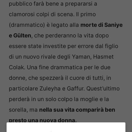
pubblico farà bene a prepararsi a
clamorosi colpi di scena. Il primo
(drammatico) è legato alla
morte di Saniye
e Gülten
, che perderanno la vita dopo
essere state investite per errore dal figlio
di un nuovo rivale degli Yaman, Hasmet
Colak. Una fine drammatica per le due
donne, che spezzerà il cuore di tutti, in
particolare Zuleyha e Gaffur. Quest’ultimo
perderà in un solo colpo la moglie e la
sorella, ma
nella sua vita comparirà ben
presto una nuova donna.