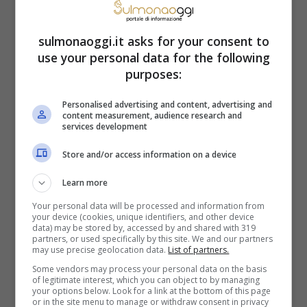
sulmonaoggi.it asks for your consent to
use your personal data for the following
purposes:
Personalised advertising and content, advertising and
content measurement, audience research and
services development
Store and/or access information on a device
Terra Amara spoiler, Cevriye entra nella vita di Gaffur -
Learn more
credits youtube @birzamanlarcukurova (SulmonaOggi.it)
Your personal data will be processed and information from
your device (cookies, unique identifiers, and other device
Si tratta di
Cevriye, una nuova lavoratrice
data) may be stored by, accessed by and shared with 319
partners, or used specifically by this site. We and our partners
may use precise geolocation data.
List of partners.
che approderà alla tenuta Yaman.
Figlia
Some vendors may process your personal data on the basis
della zia di Rasit, si occuperà
of legitimate interest, which you can object to by managing
your options below. Look for a link at the bottom of this page
principalmente della cucina della villa,
or in the site menu to manage or withdraw consent in privacy