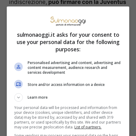
indiscrezione,
può firmare con la Juventus
Teun Koopmeiners
. Il possente
centrocampista olandese è entrato,
sulmonaoggi.it asks for your consent to
prepotentemente, nella lista degli obiettivi
use your personal data for the following
di mercato dei bianconeri. Si tratta del
purposes:
profilo ideale per sostituire Paul Pogba,
Personalised advertising and content, advertising and
alle prese con la vicenda legata alla
content measurement, audience research and
services development
squalifica per doping.
Store and/or access information on a device
Learn more
Ecco la strategia di
Giuntoli, che spera di
Your personal data will be processed and information from
chiudere e portare alla Juventus
your device (cookies, unique identifiers, and other device
data) may be stored by, accessed by and shared with 319
Koopmeiners
. Il 25enne dell’Atalanta,
partners, or used specifically by this site. We and our partners
may use precise geolocation data.
List of partners.
considerato uno dei migliori del
Some vendors may process your personal data on the basis