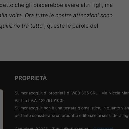
detto che gli piacerebbe avere altri figli, ma
lla volta. Ora tutte le nostre attenzioni sono
quilibrio tra tutto
”, queste le parole del
PROPRIETÀ
Sulmonaoggi.it di proprietà di WEB 365 SRL - Via Nicola Ma
Partita I.V.A. 12279101005
Sulmonaoggi.it non è una testata giornalistica, in quanto vi
pertanto considerarsi un prodotto editoriale ai sensi della le
Copyright ©2026 - Tutti i diritti riservati -
Contattaci