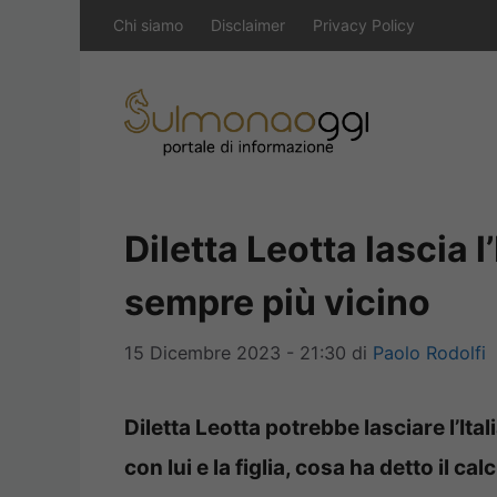
Vai
Chi siamo
Disclaimer
Privacy Policy
al
contenuto
Diletta Leotta lascia l
sempre più vicino
15 Dicembre 2023 - 21:30
di
Paolo Rodolfi
Diletta Leotta potrebbe lasciare l’Ita
con lui e la figlia, cosa ha detto il cal