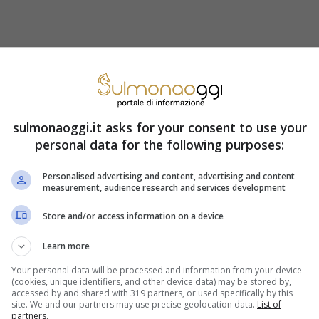
 assieme ormai da un po’
e hanno già una
uesto momento però, a causa dei rispettivi
nza. La Leotta è a Milano, mentre il calciatore
sulmonaoggi.it asks for your consent to use your
personal data for the following purposes:
Personalised advertising and content, advertising and content
measurement, audience research and services development
Store and/or access information on a device
Learn more
Your personal data will be processed and information from your device
(cookies, unique identifiers, and other device data) may be stored by,
accessed by and shared with 319 partners, or used specifically by this
site. We and our partners may use precise geolocation data.
List of
partners.