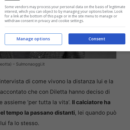
Some vendors may process your personal data on the basis of legitimate
interest, which you can object to by managing your options below. Look
for a link at the bottom of this page or in the site menu to manage or
withdraw consent in privacy and cookie settings.
Manage options
Consent
aleotta) – Sulmonaoggi.it
’intervista di come vivono la distanza lui e la
raccontato che con Diletta hanno deciso di
 assieme ‘per tutta la vita’.
Il calciatore ha
el tempo la passano distanti
, lei quando può
ui fa lo stesso.