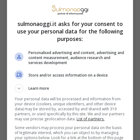
sulmonaoggi.it asks for your consent to
use your personal data for the following
purposes:
Personalised advertising and content, advertising and
content measurement, audience research and
services development
Store and/or access information on a device
Che cosa accadrà nel corso delle prossime puntate –
Learn more
Credits: Raiplay – Sulmonaoggi.it
Your personal data will be processed and information from
your device (cookies, unique identifiers, and other device
Mercoledì l’episodio si aprirà con il ritorno
data) may be stored by, accessed by and shared with 319
partners, or used specifically by this site. We and our partners
may use precise geolocation data.
List of partners.
di Adelaide e la mancata proposta di
Some vendors may process your personal data on the basis
Nozze, mentre Flora vuole rassicurazioni
of legitimate interest, which you can object to by managing
your options below. Look for a link at the bottom of this page