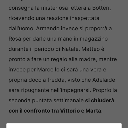
consegna la misteriosa lettera a Botteri,
ricevendo una reazione inaspettata
dall’uomo. Armando invece si proporrà a
Rosa per darle una mano in magazzino
durante il periodo di Natale. Matteo è
pronto a fare un regalo alla madre, mentre
invece per Marcello ci sarà una vera e
propria doccia fredda, visto che Adelaide
sarà ripugnante nell’impegnarsi. Proprio la
seconda puntata settimanale
si chiuderà
con il confronto tra Vittorio e Marta
.