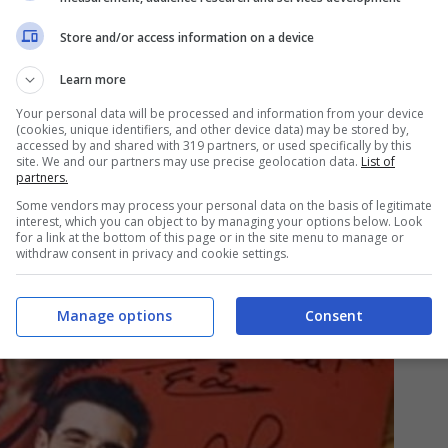
 i tre cantanti è stata fondamentale. Dopo Ti
Store and/or access information on a device
Volo è letteralmente decollata, con grandi
Learn more
e. Antonella Clerici è stata una mentore per i
Your personal data will be processed and information from your device
i di lei.
(cookies, unique identifiers, and other device data) may be stored by,
accessed by and shared with 319 partners, or used specifically by this
site. We and our partners may use precise geolocation data.
List of
partners.
Some vendors may process your personal data on the basis of legitimate
interest, which you can object to by managing your options below. Look
for a link at the bottom of this page or in the site menu to manage or
withdraw consent in privacy and cookie settings.
Manage options
Consent