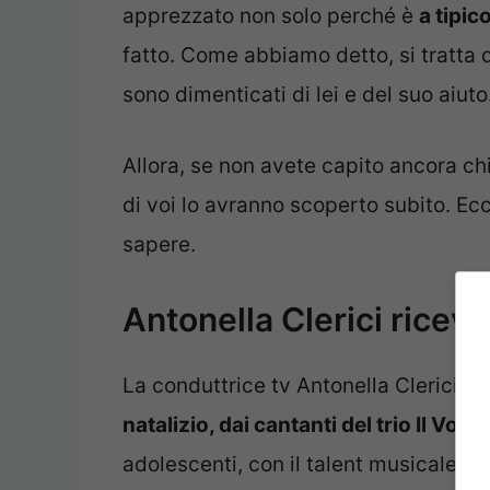
apprezzato non solo perché è
a tipic
fatto. Come abbiamo detto, si tratta 
sono dimenticati di lei e del suo aiuto
Allora, se non avete capito ancora chi 
di voi lo avranno scoperto subito. Ecc
sapere.
Antonella Clerici ricev
La conduttrice tv Antonella Clerici ha
natalizio, dai cantanti del trio Il Volo
,
adolescenti, con il talent musicale
Ti