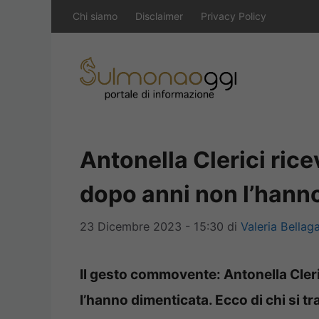
Vai
Chi siamo
Disclaimer
Privacy Policy
al
contenuto
Antonella Clerici rice
dopo anni non l’hann
23 Dicembre 2023 - 15:30
di
Valeria Bella
Il gesto commovente: Antonella Cleri
l’hanno dimenticata. Ecco di chi si tra