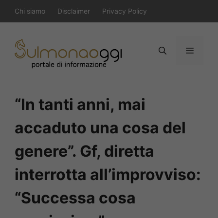
Vai
Chi siamo
Disclaimer
Privacy Policy
al
contenuto
Menu
“In tanti anni, mai
accaduto una cosa del
genere”. Gf, diretta
interrotta all’improvviso:
“Successa cosa