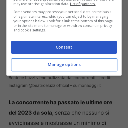
may use precise geolocation data.
List of partners.
Some vendors may process your personal data on the basis
of legitimate interest, which you can object to by managing
your options below. Look for a link at the bottom of this page
or in the site menu to manage or withdraw consent in privacy
and cookie settings.
Consent
Manage options
Beatrice Luzzi viene bullizzata dai concorrenti – credit:
Instagram @beatriceluzziofficial – sulmonaoggi.it
La concorrente ha passato le ultime ore
del 2023 da sola
, senza che nessuno si
avvicinasse e mostrasse un minimo di