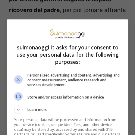
ricovero del padre
, per poi tornare affranta
nella Casa di Cinecittà. Una permanenza
che tuttavia non è durata molto, in quanto
– nelle ultime ore – la produzione ha
sulmonaoggi.it asks for your consent to
confermato il definitivo abbandono della
use your personal data for the following
purposes:
concorrente.
Il papà di Beatrice
, purtroppo,
s
i è spento poco dopo
il rientro della figlia.
Personalised advertising and content, advertising and
content measurement, audience research and
services development
A questo proposito, tornando a noi,
durante il Capodanno, le tensioni hanno
Store and/or access information on a device
raggiunto la massima intensità.
Learn more
Your personal data will be processed and information from
your device (cookies, unique identifiers, and other device
data) may be stored by, accessed by and shared with 319
partners, or used specifically by this site. We and our partners