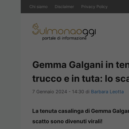
Vai
Chi siamo
Disclaimer
Privacy Policy
al
contenuto
Gemma Galgani in ten
trucco e in tuta: lo sc
7 Gennaio 2024 - 14:30
di
Barbara Leotta
La tenuta casalinga di Gemma Galgani
scatto sono divenuti virali!