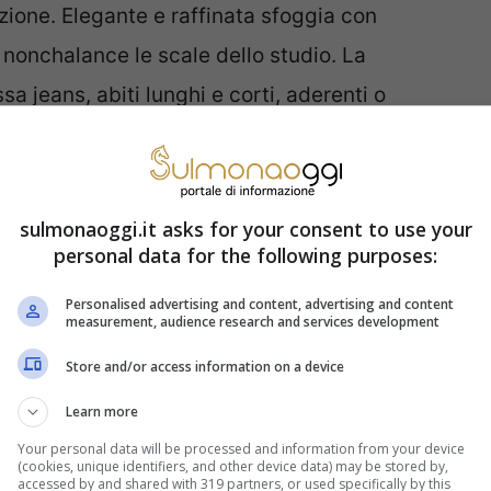
azione. Elegante e raffinata sfoggia con
 nonchalance le scale dello studio. La
a jeans, abiti lunghi e corti, aderenti o
.
Ma c’è qualcuno che cura la sua immagine?
ta o un brand di riferimento, dunque i suoi look
pre la contraddistingue.
sulmonaoggi.it asks for your consent to use your
personal data for the following purposes:
ersione casalinga spiazza il
Personalised advertising and content, advertising and content
measurement, audience research and services development
na”
Store and/or access information on a device
casa, predilige abiti comodi e meno stilosi?
Learn more
re, qualsiasi persona opta per indumenti poco
Your personal data will be processed and information from your device
(cookies, unique identifiers, and other device data) may be stored by,
allo svolgimento delle mansioni domestiche.
accessed by and shared with 319 partners, or used specifically by this