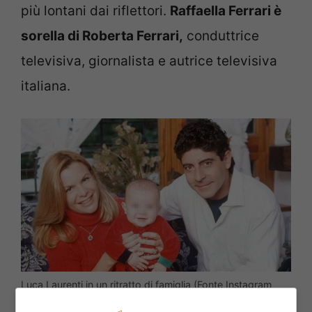
più lontani dai riflettori.
Raffaella Ferrari è
sorella di Roberta Ferrari,
conduttrice
televisiva, giornalista e autrice televisiva
italiana.
Luca Laurenti in un ritratto di famiglia (Fonte Instagram
@lucalaurentiofficial) sulmonaoggi.it