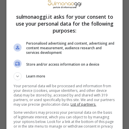
La sua carriera in televisione è iniziata nel
sulmonaoggi.it asks for your consent to
use your personal data for the following
1990, a Telelombardia
come giornalista e
purposes:
conduttrice televisiva per due stagioni. Poi
Personalised advertising and content, advertising and
si è trasferita in Rai, dove ha condotto e
content measurement, audience research and
services development
partecipato a vari programmi televisivi.
Store and/or access information on a device
Paolo Bonolis presentò Raffaella a Luca
,
appena dopo essersi conosciuti. Stando
Learn more
alle parole del braccio destro di Bolis, a
Your personal data will be processed and information from
your device (cookies, unique identifiers, and other device
data) may be stored by, accessed by and shared with 319
quell’epoca soffriva di una
“mezza
partners, or used specifically by this site. We and our partners
may use precise geolocation data.
List of partners.
depressione”,
e sarebbe stata proprio la
Some vendors may process your personal data on the basis
moglie a “salvarlo”, grazie al supporto
of legitimate interest, which you can object to by managing
your options below. Look for a link at the bottom of this page
or in the site menu to manage or withdraw consent in privacy
costante.