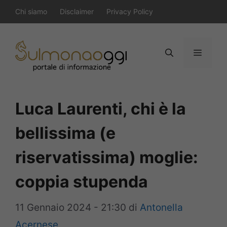
Vai
Chi siamo
Disclaimer
Privacy Policy
al
contenuto
Menu
Luca Laurenti, chi è la
bellissima (e
riservatissima) moglie:
coppia stupenda
11 Gennaio 2024 - 21:30
di
Antonella
Acernese