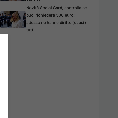
Novità Social Card, controlla se
puoi richiedere 500 euro:
adesso ne hanno diritto (quasi)
tutti