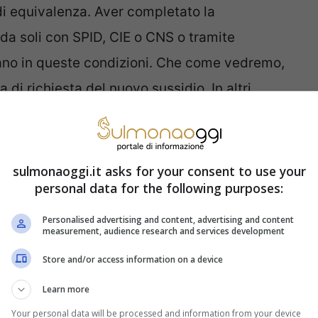
di equivalenza. Aver completato la
da soli con SPID, CIE o CNS o tramite
ovano in queste condizioni. Che come vedremo,
di richiesta del nuovo sussidio. In altri
 ha prodotto domanda ed ha i requisiti per
are il 26 gennaio, perché la prima ricarica
evono sapere che è necessario iscriversi alla
sulmonaoggi.it asks for your consent to use your
personal data for the following purposes:
D, cioè il Patto di Attivazione Digitale.
ngelata.
Personalised advertising and content, advertising and content
measurement, audience research and services development
PAD è stato sottoscritto
Store and/or access information on a device
Learn more
ede dopo la sottoscrizione di un patto con lo
Your personal data will be processed and information from your device