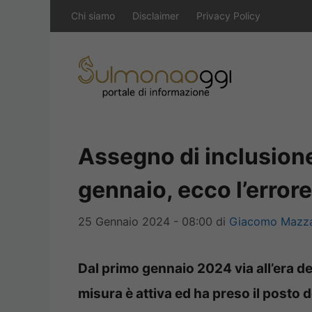
Vai
Chi siamo
Disclaimer
Privacy Policy
al
contenuto
Assegno di inclusione,
gennaio, ecco l’error
25 Gennaio 2024 - 08:00
di
Giacomo Mazza
Dal primo gennaio 2024 via all’era del
misura è attiva ed ha preso il posto d