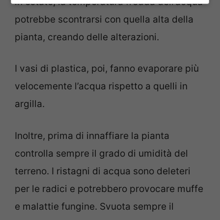
in estate, la temperatura fredda dell’acqua
potrebbe scontrarsi con quella alta della
pianta, creando delle alterazioni.
I vasi di plastica, poi, fanno evaporare più
velocemente l’acqua rispetto a quelli in
argilla.
Inoltre, prima di innaffiare la pianta
controlla sempre il grado di umidità del
terreno. I ristagni di acqua sono deleteri
per le radici e potrebbero provocare muffe
e malattie fungine. Svuota sempre il