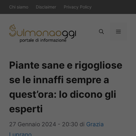
Vai
Chi siamo
Disclaimer
Privacy Policy
al
contenuto
Menu
Piante sane e rigogliose
se le innaffi sempre a
quest’ora: lo dicono gli
esperti
27 Gennaio 2024 - 20:30
di
Grazia
Luprano