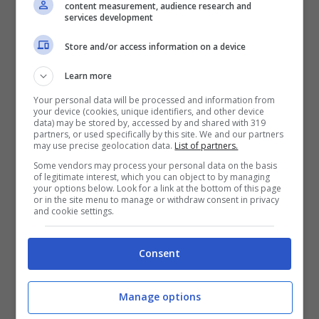
quest’ora del giorno
content measurement, audience research and
services development
Per avere delle piante rigogliose è
Store and/or access information on a device
necessario anche sapere quando
Learn more
innaffiarle. Il momento migliore per
Your personal data will be processed and information from
your device (cookies, unique identifiers, and other device
compiere questa operazione è al mattino
data) may be stored by, accessed by and shared with 319
partners, or used specifically by this site. We and our partners
presto. Infatti, in queste ore inizia l’attività
may use precise geolocation data.
List of partners.
Some vendors may process your personal data on the basis
metabolica della pianta, ed è il momento
of legitimate interest, which you can object to by managing
your options below. Look for a link at the bottom of this page
migliore per darle idratazione.
or in the site menu to manage or withdraw consent in privacy
and cookie settings.
Se innaffi la pianta durante le altre ore del
Consent
giorno rischi, che con il sole, l’acqua
evapori velocemente. Inoltre, soprattutto
Manage options