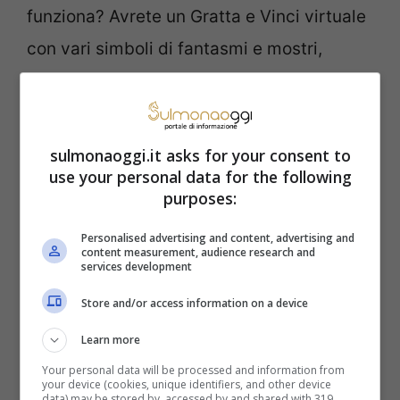
funziona? Avrete un Gratta e Vinci virtuale
con vari simboli di fantasmi e mostri,
quelli, insomma, con i quali aveva a che
fare i Ghostbusters.
sulmonaoggi.it asks for your consent to
Esiste un Gratta e Vinci
use your personal data for the following
purposes:
che costa solo 10
Personalised advertising and content, advertising and
centesimi. Guarda che
content measurement, audience research and
services development
probabilità di vittoria ti
Store and/or access information on a device
offre
Learn more
Your personal data will be processed and information from
your device (cookies, unique identifiers, and other device
Basta schiacciare sul pulsante verde
data) may be stored by, accessed by and shared with 319