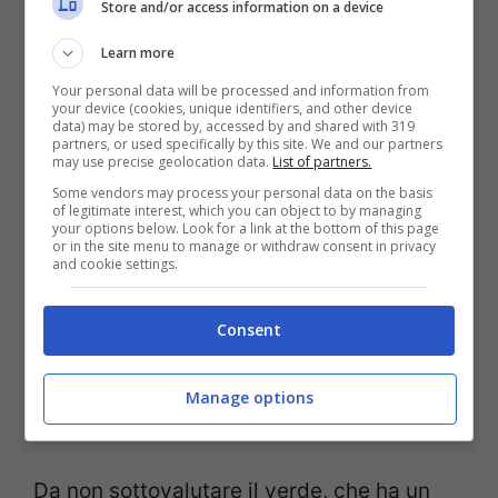
Store and/or access information on a device
figura.
Learn more
Your personal data will be processed and information from
Il bordeaux è un altro colore che stupisce.
your device (cookies, unique identifiers, and other device
data) may be stored by, accessed by and shared with 319
Una tonalità raffinata ma anche sensuale
partners, or used specifically by this site. We and our partners
may use precise geolocation data.
List of partners.
che smagrisce.
Some vendors may process your personal data on the basis
of legitimate interest, which you can object to by managing
your options below. Look for a link at the bottom of this page
or in the site menu to manage or withdraw consent in privacy
Il grigio è un colore spesso trascurato,
and cookie settings.
anche se ha un enorme potenziale. Il grey
Consent
si abbina facilmente agli altri colori e,
proprio come i suoi colleghi, ha un effetto
Manage options
snellente.
Da non sottovalutare il verde, che ha un