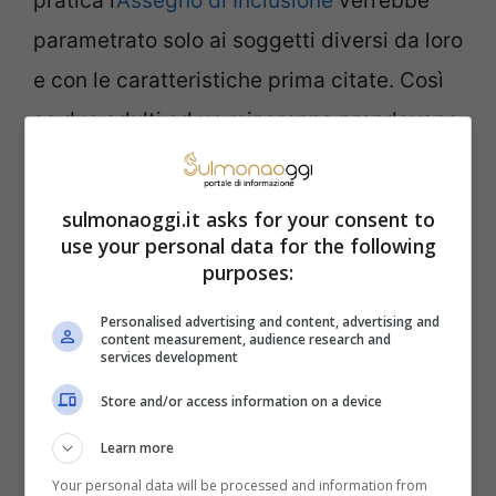
pratica l’
Assegno di Inclusione
verrebbe
parametrato solo ai soggetti diversi da loro
e con le caratteristiche prima citate. Così
se due adulti ed un minorenne prendevano
il Reddito di Cittadinanza su tre
componenti, adesso prenderebbero
sulmonaoggi.it asks for your consent to
l’Assegno di Inclusione sul solo minorenne.
use your personal data for the following
purposes:
Assegno di Inclusione,
Personalised advertising and content, advertising and
content measurement, audience research and
molti esclusi e già arrivano
services development
Store and/or access information on a device
le modifiche, ma quali
Learn more
Platea ridotta e beneficio inferiore sono
Your personal data will be processed and information from