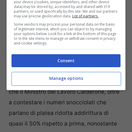
your device (cookies, unique identifiers, and other device
alla base di un Assegno di inclusione che
data) may be stored by, accessed by and shared with 319
partners, or used specifically by this site. We and our partners
may use precise geolocation data.
List of partners.
non è come molti lo immaginavano. Ed i
Some vendors may process your personal data on the basis
dati di questi primi mesi di entrata in
of legitimate interest, which you can object to by managing
your options below. Look for a link at the bottom of this page
vigore dell’Assegno di Inclusione
or in the site menu to manage or withdraw consent in privacy
and cookie settings.
dimostrano come evidentemente qualcosa
non sta andando per il verso giusto.
Consent
Sull’Assegno di Inclusione, molti esclusi e
Manage options
si parla già di correttivi. Al momento pare
che il Ministro del Lavoro Calderone, oltre
a contestare i numeri snocciolati che
parlano di platea ridotta addirittura di
quasi il 50% rispetto a prima, nonostante