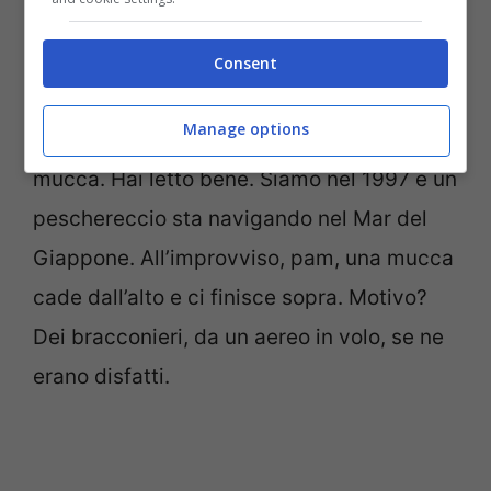
banconote cadute dall’alto di un
grattacielo. Ma se questo ti sembra strano,
Consent
leggi cosa si trova al primo posto. Sai qual
Manage options
è la cosa più strana caduta dal
cielo
? Una
mucca. Hai letto bene. Siamo nel 1997 e un
peschereccio sta navigando nel Mar del
Giappone. All’improvviso, pam, una mucca
cade dall’alto e ci finisce sopra. Motivo?
Dei bracconieri, da un aereo in volo, se ne
erano disfatti.