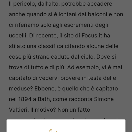
Il pericolo, dall’alto, potrebbe accadere
anche quando si è lontani dai balconi e non
ci riferiamo solo agli escrementi degli
uccelli. Di recente, il sito di Focus.it ha
stilato una classifica citando alcune delle
cose più strane cadute dal cielo. Dove si
trova di tutto e di più. Ad esempio, vi è mai
capitato di vedervi piovere in testa delle
meduse? Ebbene, è quello che è capitato
nel 1894 a Bath, come racconta Simone
Valtieri. Il motivo? Non un fatto
soprannaturale, ma una tromba marina che
le raccolse dall’acqua spedendole