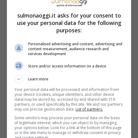
nell’entroterra.
sulmonaoggi.it asks for your consent to
use your personal data for the following
Non solo meduse o vermi,
purposes:
ma incredibile quello che è
Personalised advertising and content, advertising and
content measurement, audience research and
services development
capitato nel 1997
Store and/or access information on a device
Nel 2007, in America, in Lousiana, ad un
Learn more
certo punto gli abitanti videro piovere
Your personal data will be processed and information from
your device (cookies, unique identifiers, and other device
addosso dei vermi, anche in questo caso
data) may be stored by, accessed by and shared with 319
partners, or used specifically by this site. We and our partners
may use precise geolocation data.
List of partners.
per colpa di un tornado. Sapete quando si
Some vendors may process your personal data on the basis
dice “piovono i soldi dal cielo”? È successo
of legitimate interest, which you can object to by managing
your options below. Look for a link at the bottom of this page
realmente, in Germania, nel 2022, con
or in the site menu to manage or withdraw consent in privacy
and cookie settings.