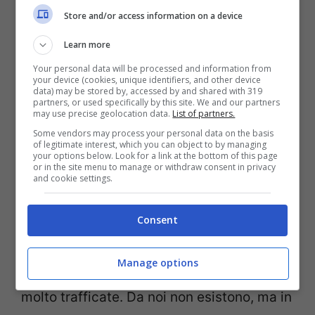
Store and/or access information on a device
bicicletta, moto e scooter in sicurezza e
Learn more
senza sentirti troppo costretto nel casco.
Your personal data will be processed and information from
your device (cookies, unique identifiers, and other device
Attraversare la strada in
data) may be stored by, accessed by and shared with 319
partners, or used specifically by this site. We and our partners
may use precise geolocation data.
List of partners.
Giappone è più semplice
Some vendors may process your personal data on the basis
of legitimate interest, which you can object to by managing
your options below. Look for a link at the bottom of this page
or in the site menu to manage or withdraw consent in privacy
A chi non è mai successo di essere un
and cookie settings.
pedone e dover attraversare in prossimità
di un grosso incrocio? In Giappone ci sono
Consent
quasi 126 milioni di abitanti e le strade
Manage options
delle grandi città possono essere davvero
molto trafficate. Da noi non esistono, ma in