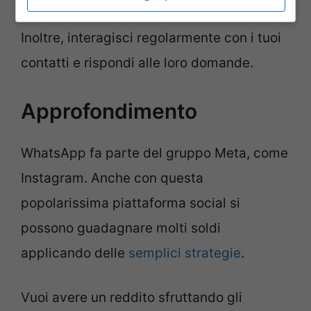
di alta qualità e pertinenti al tuo pubblico.
Inoltre, interagisci regolarmente con i tuoi
contatti e rispondi alle loro domande.
Approfondimento
WhatsApp fa parte del gruppo Meta, come
Instagram. Anche con questa
popolarissima piattaforma social si
possono guadagnare molti soldi
applicando delle
semplici strategie
.
Vuoi avere un reddito sfruttando gli