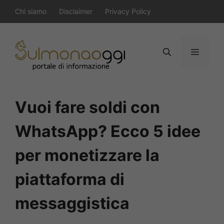
Vai
Chi siamo
Disclaimer
Privacy Policy
al
contenuto
Menu
Vuoi fare soldi con
WhatsApp? Ecco 5 idee
per monetizzare la
piattaforma di
messaggistica