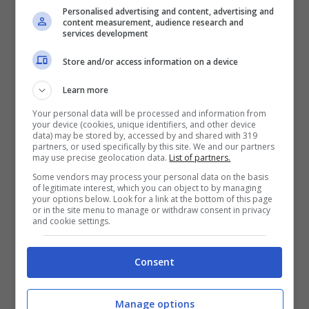
Puoi utilizzare WhatsApp anche con un
Personalised advertising and content, advertising and
content measurement, audience research and
obiettivo sociale o benefico, puoi utilizzare
services development
la piattaforma per raccogliere fondi per
Store and/or access information on a device
cause di beneficenza. Organizza eventi di
Learn more
crowdfunding o chiedi ai tuoi contatti di
Your personal data will be processed and information from
your device (cookies, unique identifiers, and other device
donare una piccola somma per supportare
data) may be stored by, accessed by and shared with 319
partners, or used specifically by this site. We and our partners
la causa.
may use precise geolocation data.
List of partners.
Some vendors may process your personal data on the basis
of legitimate interest, which you can object to by managing
Sfruttando le strategie illustrate, potrai
your options below. Look for a link at the bottom of this page
or in the site menu to manage or withdraw consent in privacy
trasformare WhatsApp in una vera e
and cookie settings.
propria macchina da soldi. Ma prima
Consent
assicurati di definire un target di
riferimento chiaro e preciso; crea contenuti
Manage options