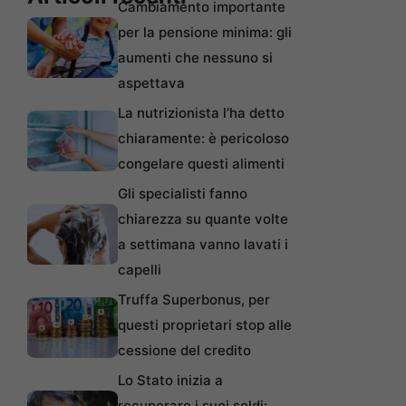
Cambiamento importante
per la pensione minima: gli
aumenti che nessuno si
aspettava
La nutrizionista l’ha detto
chiaramente: è pericoloso
congelare questi alimenti
Gli specialisti fanno
chiarezza su quante volte
a settimana vanno lavati i
capelli
Truffa Superbonus, per
questi proprietari stop alle
cessione del credito
Lo Stato inizia a
recuperare i suoi soldi: