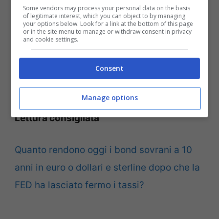
Some vendors may process your personal data on the basis
of legitimate interest, which you can object to by managing
your options below. Look for a link at the bottom of this page
or in the site menu to manage or withdraw consent in privacy
and cookie settings.
Consent
Tutti gli indicatori sono impostati saldamente al rialzo sul
Ftse Mib Future
Manage options
Lettura consigliata
Quanto rendono oggi i bond sovrani a 10
anni in euro o dollari e sterline dopo che la
FED ha lasciato fermo i tassi?