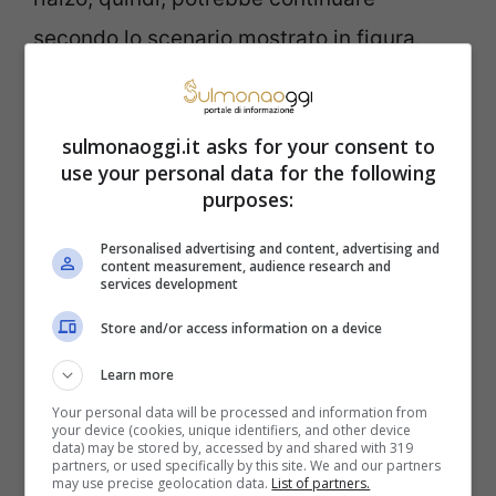
secondo lo scenario mostrato in figura.
Un segnale di debolezza potrebbe arrivare
sulmonaoggi.it asks for your consent to
da una chiusura settimanale inferiore a
use your personal data for the following
32.220. Un indizio che questo scenario
purposes:
potrebbe prendere piede potrebbe
Personalised advertising and content, advertising and
arrivare dalla mancata rottura della
content measurement, audience research and
services development
resistenza intermedia in area 34.328.
Store and/or access information on a device
Learn more
Your personal data will be processed and information from
your device (cookies, unique identifiers, and other device
data) may be stored by, accessed by and shared with 319
partners, or used specifically by this site. We and our partners
may use precise geolocation data.
List of partners.