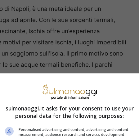
fo di Napoli, è una meta ideale per un
a ad aprile. Con le sue sorgenti termali,
scinante, Ischia offre un’esperienza
 motivi per visitare Ischia, i luoghi imperdibili
n soggiorno sull’isola. Il primo motivo sono
r le sue acque termali benefiche. I parchi
ffrono piscine termali, saune e trattamenti
lde e godetevi i benefici per la salute.
e di Ischia una meta
sulmonaoggi.it asks for your consent to use your
personal data for the following purposes:
Personalised advertising and content, advertising and content
measurement, audience research and services development