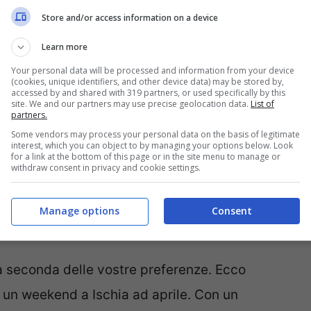
ta da paesaggi mozzafiato. Salite al Castello
Store and/or access information on a device
n viste panoramiche sul Golfo di Napoli.
Learn more
e ammirate la bellezza della natura. Una fuga
Your personal data will be processed and information from your device
ve tutto è a portata di camminata, o quasi.
(cookies, unique identifiers, and other device data) may be stored by,
accessed by and shared with 319 partners, or used specifically by this
ria. Visitate il Museo Archeologico di
site. We and our partners may use precise geolocation data.
List of
partners.
ini dell’isola. Passeggiate per i borghi di
Some vendors may process your personal data on the basis of legitimate
interest, which you can object to by managing your options below. Look
tradizionale vi incanterà. Per non parlare del
for a link at the bottom of this page or in the site menu to manage or
withdraw consent in privacy and cookie settings.
Manage options
Consent
endere
 a seconda delle vostre preferenze. Ecco
 un weekend a Ischia ad aprile. Con un