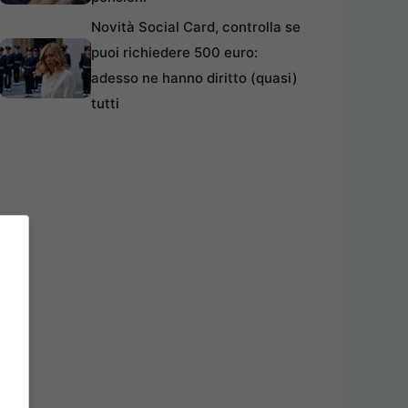
Novità Social Card, controlla se
puoi richiedere 500 euro:
adesso ne hanno diritto (quasi)
tutti