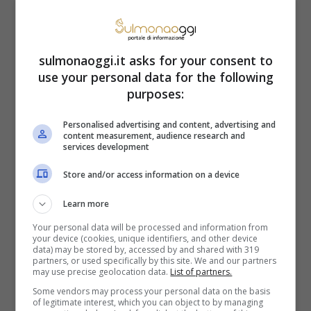
Ecco il motivo per il quale,
di secondo, si mangia
sulmonaoggi.it asks for your consent to
use your personal data for the following
l’agnello nel giorno di
purposes:
Pasqua
Personalised advertising and content, advertising and
content measurement, audience research and
services development
Sai perché a Pasqua si deve mangiare
Store and/or access information on a device
l’agnello e non un altro animale? Non che lo
Learn more
proibisca qualcuno, ovviamente. Uno può
Your personal data will be processed and information from
decidere di consumare quello che vuole.
your device (cookies, unique identifiers, and other device
data) may be stored by, accessed by and shared with 319
Però, la tradizione “impone” un secondo a
partners, or used specifically by this site. We and our partners
may use precise geolocation data.
List of partners.
base di agnello. Ebbene, questa tradizione
Some vendors may process your personal data on the basis
of legitimate interest, which you can object to by managing
va fatta risalire alla Pasqua Ebraica, la