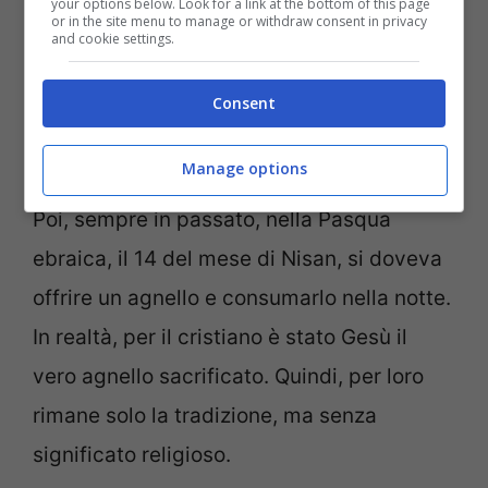
your options below. Look for a link at the bottom of this page
or in the site menu to manage or withdraw consent in privacy
Pesach.
and cookie settings.
Quando Dio colpì a morte i primogeniti
Consent
egiziani, salvò il suo popolo chiedendo di
Manage options
marcare le porte con il sangue dell’agnello.
Poi, sempre in passato, nella Pasqua
ebraica, il 14 del mese di Nisan, si doveva
offrire un agnello e consumarlo nella notte.
In realtà, per il cristiano è stato Gesù il
vero agnello sacrificato. Quindi, per loro
rimane solo la tradizione, ma senza
significato religioso.