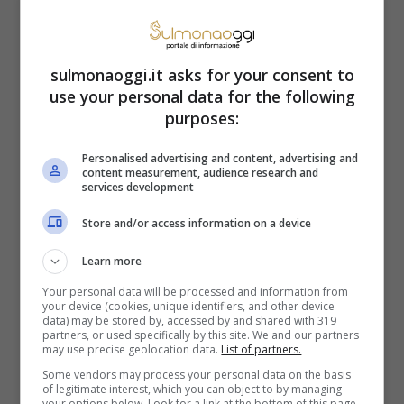
Le indicazioni dell’analisi
grafica per le quotazioni di
sulmonaoggi.it asks for your consent to
Saras
use your personal data for the following
purposes:
Come si vede dal grafico, la tendenza in
Personalised advertising and content, advertising and
content measurement, audience research and
corso è rialzista. Tuttavia, non si può non
services development
notare come dopo l’exploit di inizio
Store and/or access information on a device
febbraio le quotazioni si siano come
Learn more
bloccate. Dal quel momento, infatti, non
Your personal data will be processed and information from
your device (cookies, unique identifiers, and other device
solo si sono mosse all’interno dell’ampia
data) may be stored by, accessed by and shared with 319
partners, or used specifically by this site. We and our partners
barra rialzista, ma sono state anche
may use precise geolocation data.
List of partners.
Some vendors may process your personal data on the basis
contenute dal trading range 1,684 € –
of legitimate interest, which you can object to by managing
your options below. Look for a link at the bottom of this page