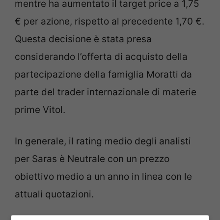
mentre ha aumentato il target price a 1,75
€ per azione, rispetto al precedente 1,70 €.
Questa decisione è stata presa
considerando l’offerta di acquisto della
partecipazione della famiglia Moratti da
parte del trader internazionale di materie
prime Vitol.
In generale, il rating medio degli analisti
per Saras è Neutrale con un prezzo
obiettivo medio a un anno in linea con le
attuali quotazioni.