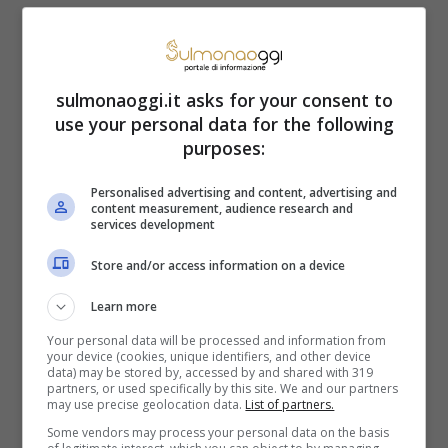
Sepolcro, con gli oli aromatici, per
imbalsamare il corpo di Gesù. Qui trovano
il masso spostato e un angelo che dice loro
sulmonaoggi.it asks for your consent to
use your personal data for the following
di non aver paura.
purposes:
Sai perché a Pasquetta si
Personalised advertising and content, advertising and
content measurement, audience research and
services development
fa la gita fuori porta? Ecco
Store and/or access information on a device
l’origine di questa
Learn more
tradizione
Your personal data will be processed and information from
your device (cookies, unique identifiers, and other device
data) may be stored by, accessed by and shared with 319
Che sia diventata festa anche civile, lo si
partners, or used specifically by this site. We and our partners
may use precise geolocation data.
List of partners.
deve allo Stato che l’ha introdotta nel
Some vendors may process your personal data on the basis