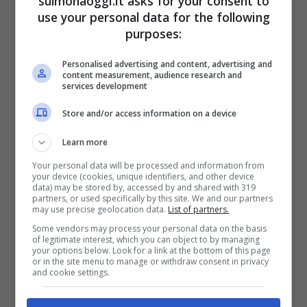
sulmonaoggi.it asks for your consent to
Oggi, infatti, è più robusta e resistente
use your personal data for the following
purposes:
all’apertura.
Personalised advertising and content, advertising and
content measurement, audience research and
Quanto costa un bracciale
services development
tennis? Scopri anche come
Store and/or access information on a device
abbinarlo e le star che lo
Learn more
Your personal data will be processed and information from
indossano
your device (cookies, unique identifiers, and other device
data) may be stored by, accessed by and shared with 319
partners, or used specifically by this site. We and our partners
may use precise geolocation data.
List of partners.
Abbiamo svelato perché il bracciale tennis
Some vendors may process your personal data on the basis
of legitimate interest, which you can object to by managing
è così famoso e perché porta questo
your options below. Look for a link at the bottom of this page
or in the site menu to manage or withdraw consent in privacy
nome, ma sai quanto costa? Un tennis in
and cookie settings.
oro bianco con diamanti può costare a