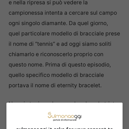
e nella ripresa si può vedere la
campionessa intenta a cercare sul campo
ogni singolo diamante. Da quel giorno,
quel particolare modello di bracciale prese
il nome di “tennis” e ad oggi siamo soliti
chiamarlo e riconoscerlo proprio con
questo nome. Prima di questo episodio,
quello specifico modello di bracciale
portava il nome di eternity bracelet.
Non ci stupisce dunque che, dopo la triste
disavventura sul campo della Evert, la
chiusura del bracciale sia stata migliorata.