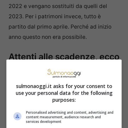
2022 e vengano sostituiti da quelli del
2023. Per i patrimoni invece, tutto è
partito dal primo aprile. Perché ad inizio
anno questo non era possibile.
Attenti alle scadenze, ecco
come evitare di perdere
l’ADI per colpa dell’ISEE
sulmonaoggi.it asks for your consent to
use your personal data for the following
corrente
purposes:
La disciplina dell’ISEE corrente permette
Personalised advertising and content, advertising and
content measurement, audience research and
services development
l’aggiornamento dei dati reddituali dal 1°