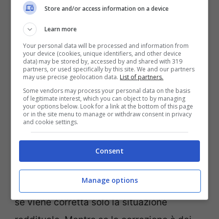
gennaio al 31 marzo, mentre dal primo
Store and/or access information on a device
aprile consente l’aggiornamento sia dei
Learn more
dati reddituali che dei patrimoni. L’
ISEE
Your personal data will be processed and information from
your device (cookies, unique identifiers, and other device
corrente dura però di meno di quello
data) may be stored by, accessed by and shared with 319
partners, or used specifically by this site. We and our partners
may use precise geolocation data.
List of partners.
ordinario. In pratica, per il diritto
Some vendors may process your personal data on the basis
all’Assegno di Inclusione, una volta
of legitimate interest, which you can object to by managing
your options below. Look for a link at the bottom of this page
ottenuto l’ISEE corrente questo sostituisce
or in the site menu to manage or withdraw consent in privacy
and cookie settings.
come validità l’ISEE ordinario. Quest’ultimo
torna ad essere valido nel momento in cui
Consent
scade l’ISEE corrente. Perché la versione
Manage options
aggiornata della DSU scade dopo sei mesi
se viene corretta solo la situazione