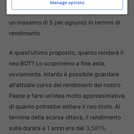
intermediari abilitati a partecipare all’asta,
Manage options
faranno le loro richieste di acquisto (fino a
un massimo di 5 per ognuno) in termini di
rendimento.
A quest’ultimo proposito, quanto renderà il
neo BOT? Lo scopriremo a fine asta,
ovviamente. Intanto è possibile guardare
all’attuale curva dei rendimenti del nostro
Paese e farsi un’idea molto approssimativa
di quanto potrebbe esitare il neo titolo. Al
termine della scorsa ottava, il rendimento
sulla durata a 1 anno era del
3,581%,