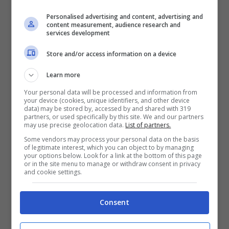
euro di BOT a 12 mesi. Alla data del 28
Personalised advertising and content, advertising and
content measurement, audience research and
marzo 2024, infine, erano in circolazione
services development
24,2 miliardi di € di BOT a 6 mesi e 101,352
Store and/or access information on a device
a 12 mesi.
Learn more
Your personal data will be processed and information from
Mercoledì 10 il Tesoro
your device (cookies, unique identifiers, and other device
data) may be stored by, accessed by and shared with 319
partners, or used specifically by this site. We and our partners
collocherà BOT per 8
may use precise geolocation data.
List of partners.
Some vendors may process your personal data on the basis
miliardi di euro
of legitimate interest, which you can object to by managing
your options below. Look for a link at the bottom of this page
or in the site menu to manage or withdraw consent in privacy
and cookie settings.
Com’è noto questi titoli sono posti all’asta
con il metodo dell’asta competitiva. I c.d.
Consent
“Specialisti in titoli di Stato”, ossia gli