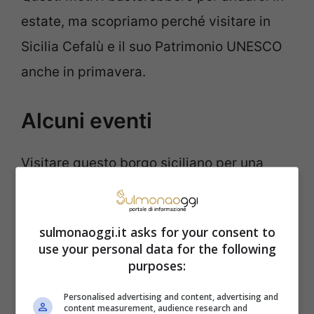
estate, ma scopriamo perché visitare in
Sicilia Cefalù e il suo Patrimonio UNESCO
anche in primavera.
Alcuni eventi
Visitare questo borgo siciliano per una
vacanza estiva forse è ovvio, data la
bellezza del suo mare, delle spiagge e
sulmonaoggi.it asks for your consent to
degli altri suoi tesori. Si possono inoltre
use your personal data for the following
fare escursioni nei dintorni e visitare il
purposes:
vicino Santuario di Gibilmanna.
Personalised advertising and content, advertising and
content measurement, audience research and