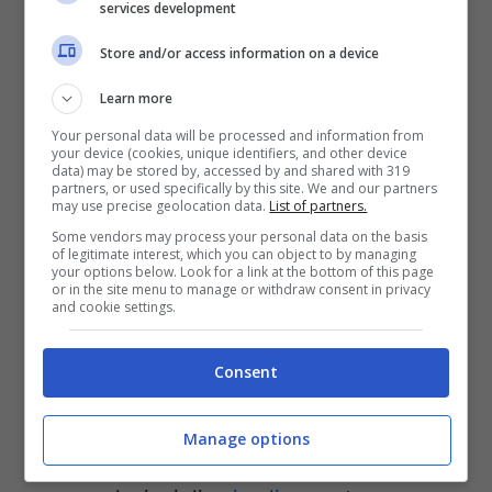
services development
Per una vacanza primaverile ci attendono
Store and/or access information on a device
a Cefalù degli eventi interessanti. Il primo
Learn more
dovrebbe tenersi dal 20 al 25 aprile 2024.
Your personal data will be processed and information from
Il programma dell’Earth Day prevede per
your device (cookies, unique identifiers, and other device
data) may be stored by, accessed by and shared with 319
esempio:
partners, or used specifically by this site. We and our partners
may use precise geolocation data.
List of partners.
Some vendors may process your personal data on the basis
of legitimate interest, which you can object to by managing
un’escursione guidata sulla Rocca;
your options below. Look for a link at the bottom of this page
or in the site menu to manage or withdraw consent in privacy
una passeggiata in una zona del
and cookie settings.
Parco delle Madonie con
Consent
degustazione di prodotti tipici;
trekking nei boschi:
Manage options
laboratori creativi per bambini;