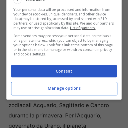
finanziariamente, alimentati dalla loro
Your personal data will be processed and information from
determinazione condivisa e dalla visione
your device (cookies, unique identifiers, and other device
data) may be stored by, accessed by and shared with 319
unica del successo.
partners, or used specifically by this site. We and our partners
may use precise geolocation data.
List of partners.
Some vendors may process your personal data on the basis
Stanno per stappare una
of legitimate interest, which you can object to by managing
your options below. Look for a link at the bottom of this page
or in the site menu to manage or withdraw consent in privacy
bottiglia di champagne 3
and cookie settings.
segni fortunati
Consent
Il movimento dei pianeti ha una profonda
Manage options
influenza sulla ricchezza dei segni
zodiacali Acquario, Sagittario e Cancro
durante la primavera. Per l’Acquario,
governato da Urano, il pianeta