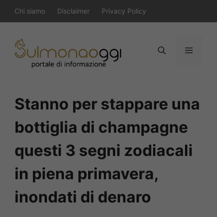
Vai
Chi siamo
Disclaimer
Privacy Policy
al
contenuto
Menu
Stanno per stappare una
bottiglia di champagne
questi 3 segni zodiacali
in piena primavera,
inondati di denaro