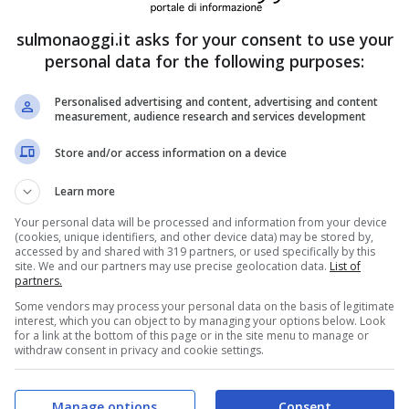
di euro. Basta che l’interessato nel corso del
sulmonaoggi.it asks for your consent to use your
nnaio al 31 dicembre dello scorso anno), abbia
personal data for the following purposes:
 E non per forza per l’attività professionale,
Personalised advertising and content, advertising and content
lazioni anche operazioni che riguardano la
measurement, audience research and services development
ssato. Il contributo è a copertura totale degli
Store and/or access information on a device
ioni di finanziamento, fino al tetto massimo
Learn more
Your personal data will be processed and information from your device
(cookies, unique identifiers, and other device data) may be stored by,
accessed by and shared with 319 partners, or used specifically by this
site. We and our partners may use precise geolocation data.
List of
ttare
partners.
Some vendors may process your personal data on the basis of legitimate
interest, which you can object to by managing your options below. Look
tti i Dottori Commercialisti iscritti alla
for a link at the bottom of this page or in the site menu to manage or
withdraw consent in privacy and cookie settings.
l 31 dicembre 2024. Non potranno fare
scono un trattamento dalla Cassa Dottori
Manage options
Consent