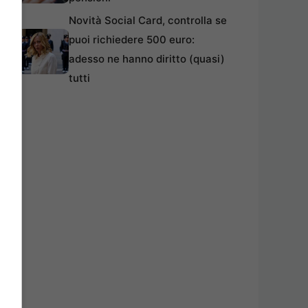
Novità Social Card, controlla se
puoi richiedere 500 euro:
adesso ne hanno diritto (quasi)
tutti