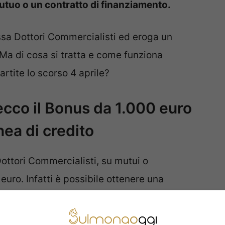
utuo o un contratto di finanziamento.
ssa Dottori Commercialisti ed eroga un
Ma di cosa si tratta e come funziona
rtite lo scorso 4 aprile?
ecco il Bonus da 1.000 euro
nea di credito
Dottori Commercialisti, su mutui o
euro. Infatti è possibile ottenere una
 spese per mutui o finanziamenti, sostenute
 iscritti alla Cassa Dottori Commercialisti ed