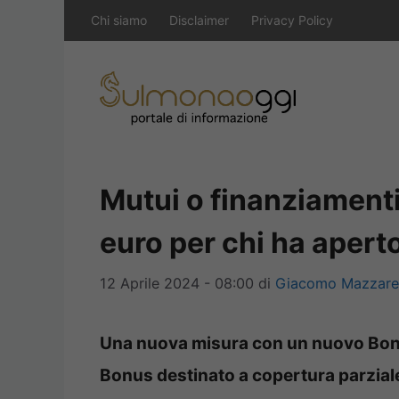
Vai
Chi siamo
Disclaimer
Privacy Policy
al
contenuto
Mutui o finanziamenti
euro per chi ha aperto
12 Aprile 2024 - 08:00
di
Giacomo Mazzarel
Una nuova misura con un nuovo Bonus
Bonus destinato a copertura parzial