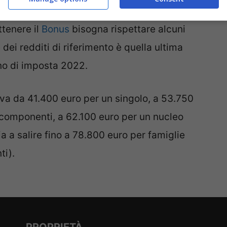
 trattamento di invalidità per professionisti
ttenere il
Bonus
bisogna rispettare alcuni
dei redditi di riferimento è quella ultima
no di imposta 2022.
 va da 41.400 euro per un singolo, a 53.750
 componenti, a 62.100 euro per un nucleo
a a salire fino a 78.800 euro per famiglie
ti).