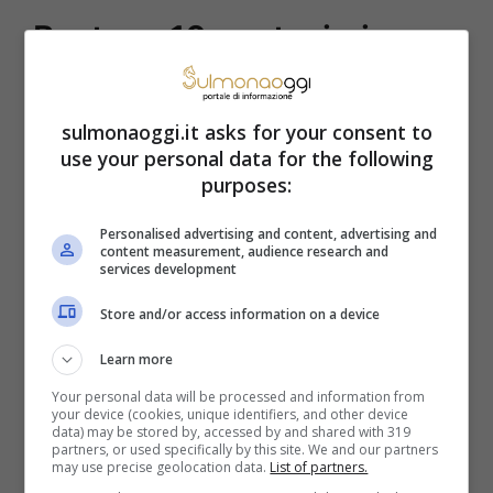
Bastano 10 centesimi per
vincere 1.000 euro e si
gioca così
sulmonaoggi.it asks for your consent to
use your personal data for the following
purposes:
Il nuovo Gratta e Vinci online si chiama 4’s
Personalised advertising and content, advertising and
Galore e si gioca in modo molto facile.
content measurement, audience research and
services development
Avete 4 Numeri Vincenti da grattare e sei
Store and/or access information on a device
caselline, che nascondono, ciascuna, 4 I
tuoi numeri, da scoprire. Ovviamente, se
Learn more
Your personal data will be processed and information from
sotto una di queste caselline troverete uno
your device (cookies, unique identifiers, and other device
data) may be stored by, accessed by and shared with 319
o più Numeri Vincenti vincerete il premio
partners, or used specifically by this site. We and our partners
may use precise geolocation data.
List of partners.
corrispondente. Che potrà essere