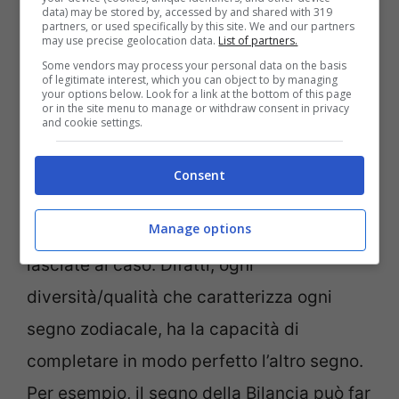
contrario, è un segno sognatore e poco
data) may be stored by, accessed by and shared with 319
partners, or used specifically by this site. We and our partners
pratico.
may use precise geolocation data.
List of partners.
Some vendors may process your personal data on the basis
L’Acquario è un sognatore ma ha tanti
of legitimate interest, which you can object to by managing
your options below. Look for a link at the bottom of this page
progetti in cantiere, il Leone è un leader
or in the site menu to manage or withdraw consent in privacy
and cookie settings.
nato e sa come raggiungere i suoi
obbiettivi.
Consent
Queste coppie di segni zodiacali opposti
Manage options
hanno caratteristiche differenti ma non
lasciate al caso. Difatti, ogni
diversità/qualità che caratterizza ogni
segno zodiacale, ha la capacità di
completare in modo perfetto l’altro segno.
Per esempio, il segno della Bilancia può far