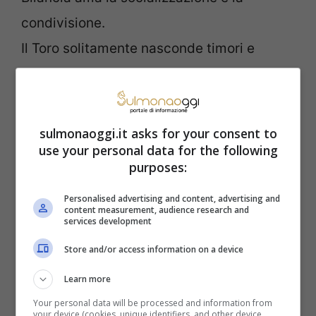
condivisione.
Il Toro solitamente nasconde timori e
insicurezze, mentre lo Scorpione è
temerario e ama il rischio.
Il Gemelli è caratterizzato da doppia
sulmonaoggi.it asks for your consent to
use your personal data for the following
personalità, il Sagittario invece è un segno
purposes:
saggio e determinato.
Personalised advertising and content, advertising and
Il Cancro è un segno sensibile, il
content measurement, audience research and
services development
Capricorno è maggiormente razionale.
Store and/or access information on a device
Il segno della Vergine è caratterizzato da
Learn more
perfezione e ambizione, il Pesci al
Your personal data will be processed and information from
your device (cookies, unique identifiers, and other device