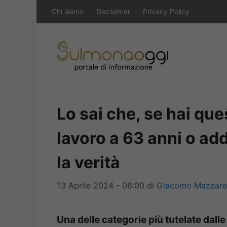
Vai
Chi siamo
Disclaimer
Privacy Policy
al
contenuto
Lo sai che, se hai ques
lavoro a 63 anni o ad
la verità
13 Aprile 2024 - 06:00
di
Giacomo Mazzarel
Una delle categorie più tutelate dalle