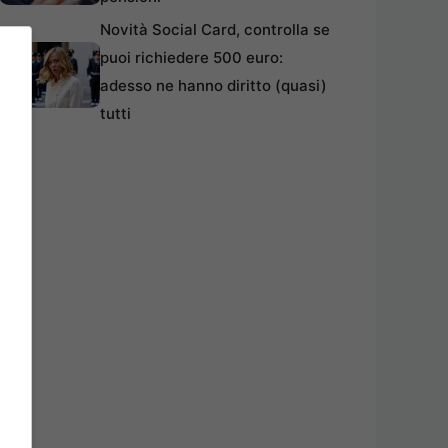
Novità Social Card, controlla se
puoi richiedere 500 euro:
adesso ne hanno diritto (quasi)
tutti