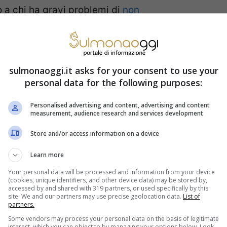
o a chi ha gravi problemi di
non
che consentono di uscire dal lavoro molto
 sempre è necessario arrivare al 100% di
ambulazione o svolgimento delle attività
sulmonaoggi.it asks for your consent to use your
personal data for the following purposes:
Personalised advertising and content, advertising and content
measurement, audience research and services development
na, può lasciare il lavoro a 59 anni con
dità per andare in pensione con questa
Store and/or access information on a device
tributi necessari siano stati completati entro
Learn more
A 59 anni escono solo le invalide che hanno
Your personal data will be processed and information from your device
(cookies, unique identifiers, and other device data) may be stored by,
ssa a 60 anni con un solo figlio ed a 61 anni
accessed by and shared with 319 partners, or used specifically by this
site. We and our partners may use precise geolocation data.
List of
partners.
tà si può uscire, indipendentemente dall’essere
Some vendors may process your personal data on the basis of legitimate
tà. Basta avere 41 anni di contributi
interest, which you can object to by managing your options below. Look