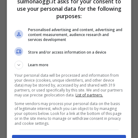
sulmonaoggi.it asks for your consent to
che il petrolio continuerà al
use your personal data for the following
purposes:
rialzo? Le indicazioni
Personalised advertising and content, advertising and
dell’analisi grafica
content measurement, audience research and
services development
Store and/or access information on a device
È sicuramente necessaria una conferma,
ma la chiusura settimanale sotto la
Learn more
resistenza in area 86,60 $ non è un
Your personal data will be processed and information from
your device (cookies, unique identifiers, and other device
data) may be stored by, accessed by and shared with 319
segnale di forza. Le prossime settimane,
partners, or used specifically by this site. We and our partners
may use precise geolocation data.
List of partners.
quindi, potrebbero essere decisive per
Some vendors may process your personal data on the basis
capire da che parte potrebbero muoversi
of legitimate interest, which you can object to by managing
your options below. Look for a link at the bottom of this page
or in the site menu to manage or withdraw consent in privacy
le quotazioni.
and cookie settings.