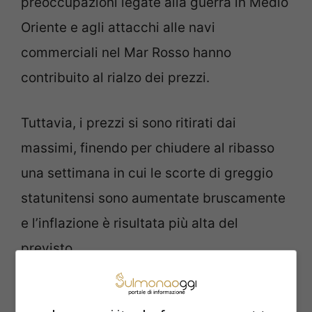
preoccupazioni legate alla guerra in Medio
Oriente e agli attacchi alle navi
commerciali nel Mar Rosso hanno
contribuito al rialzo dei prezzi.
Tuttavia, i prezzi si sono ritirati dai
massimi, finendo per chiudere al ribasso
una settimana in cui le scorte di greggio
statunitensi sono aumentate bruscamente
e l’inflazione è risultata più alta del
previsto.
Ma siamo proprio sicuri