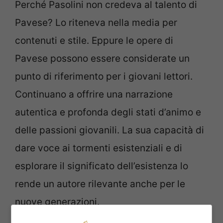
Perché Pasolini non credeva al talento di
Pavese? Lo riteneva nella media per
contenuti e stile. Eppure le opere di
Pavese possono essere considerate un
punto di riferimento per i giovani lettori.
Continuano a offrire una narrazione
autentica e profonda degli stati d’animo e
delle passioni giovanili. La sua capacità di
dare voce ai tormenti esistenziali e di
esplorare il significato dell’esistenza lo
rende un autore rilevante anche per le
nuove generazioni.