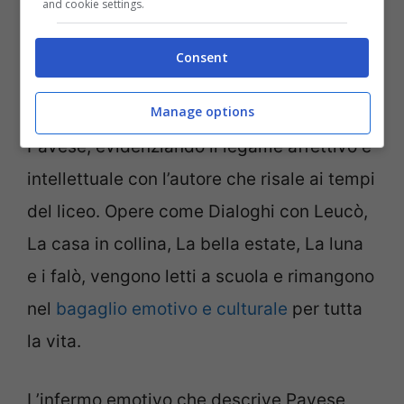
and cookie settings.
autore simbolo
Consent
Molti ricercatori universitari scelgono
Manage options
ancora oggi di dedicarsi allo studio di
Pavese, evidenziando il legame affettivo e
intellettuale con l’autore che risale ai tempi
del liceo. Opere come Dialoghi con Leucò,
La casa in collina, La bella estate, La luna
e i falò, vengono letti a scuola e rimangono
nel
bagaglio emotivo e culturale
per tutta
la vita.
L’infermo emotivo che descrive Pavese