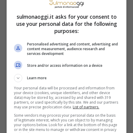
Il paesaggio delle Langhe assume un ruolo
sulmonaoggi.it asks for your consent to
centrale nell’opera di Pavese,
use your personal data for the following
trasformandosi da mero sfondo a elemento
purposes:
simbolico e metafisico. Le colline langarole
Personalised advertising and content, advertising and
rappresentano un luogo di riflessione e
content measurement, audience research and
services development
ricerca interiore per i suoi personaggi,
Store and/or access information on a device
contribuendo a definire l’identità narrativa
Learn more
dell’autore.
Your personal data will be processed and information from
your device (cookies, unique identifiers, and other device
data) may be stored by, accessed by and shared with 319
Perché Pasolini non
partners, or used specifically by this site. We and our partners
may use precise geolocation data.
List of partners.
credeva al talento di
Some vendors may process your personal data on the basis
of legitimate interest, which you can object to by managing
your options below. Look for a link at the bottom of this page
Pavese che rimane un
or in the site menu to manage or withdraw consent in privacy