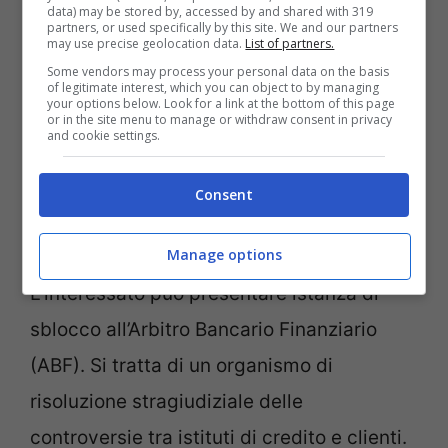
delle volte, se un conto corrente finisce
data) may be stored by, accessed by and shared with 319
partners, or used specifically by this site. We and our partners
nelle grinfie di un’ordinanza di
may use precise geolocation data.
List of partners.
Some vendors may process your personal data on the basis
pignoramento, viene congelato l’intero
of legitimate interest, which you can object to by managing
your options below. Look for a link at the bottom of this page
conto corrente. In casi di questo genere, si
or in the site menu to manage or withdraw consent in privacy
and cookie settings.
deve adoperare il contribuente interessato
dal provvedimento di pignoramento, pur
Consent
non c’entrando nulla con il
debito
da cui
Manage options
scaturisce il pignoramento stesso.
L’interessato può presentare istanza di
sblocco all’Arbitro Bancario Finanziario
(ABF). Si tratta di un organismo di
risoluzione stragiudiziale delle
controversie tra istituti di credito e clienti.