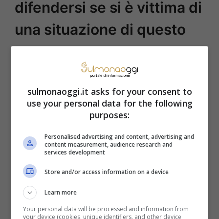
difendersi se si è vittima di
una situazione di questo
genere
Ti hanno impedito di effettuare operazioni
sulmonaoggi.it asks for your consent to
sul tuo conto corrente perché c’è un
use your personal data for the following
purposes:
pignoramento a causa del cointestatario?
Lo sai che la banca deve sbloccare il conto
Personalised advertising and content, advertising and
content measurement, audience research and
corrente in un modo o nell’altro?
services development
Effettivamente le regole parlano chiaro.
Store and/or access information on a device
Ma è anche vero che non sempre però le
Learn more
banche seguono questa regola. Anzi, il più
Your personal data will be processed and information from
your device (cookies, unique identifiers, and other device