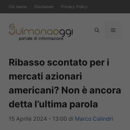
Vai
Chi siamo
Disclaimer
Privacy Policy
al
contenuto
Menu
Ribasso scontato per i
mercati azionari
americani? Non è ancora
detta l’ultima parola
15 Aprile 2024 - 13:00
di
Marco Calindri