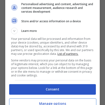
Personalised advertising and content, advertising and
anch’esse monitorate attentamente,
content measurement, audience research and
services development
poiché potrebbero influenzare le
Store and/or access information on a device
aspettative riguardanti le prossime mosse
sui tassi di interesse e quindi le fluttuazioni
Learn more
di Wall Street.
Your personal data will be processed and information from
your device (cookies, unique identifiers, and other device
data) may be stored by, accessed by and shared with 319
partners, or used specifically by this site. We and our partners
Ribasso scontato per i
may use precise geolocation data.
List of partners.
Some vendors may process your personal data on the basis
mercati azionari
of legitimate interest, which you can object to by managing
your options below. Look for a link at the bottom of this page
or in the site menu to manage or withdraw consent in privacy
americani? Non è ancora
and cookie settings.
detta l’ultima parola
Consent
Secondo settimana consecutiva al ribasso
Manage options