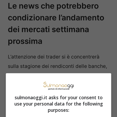
Le news che potrebbero
condizionare l’andamento
dei mercati settimana
prossima
L’attenzione dei trader si è concentrerà
sulla stagione dei rendiconti delle banche,
con grandi nomi come Bank of America,
Johnson & Johnson e UnitedHealth Group
che presenteranno i loro rapporti la
sulmonaoggi.it asks for your consent to
use your personal data for the following
prossima settimana. Le dichiarazioni dei
purposes:
funzionari della Federal Reserve saranno