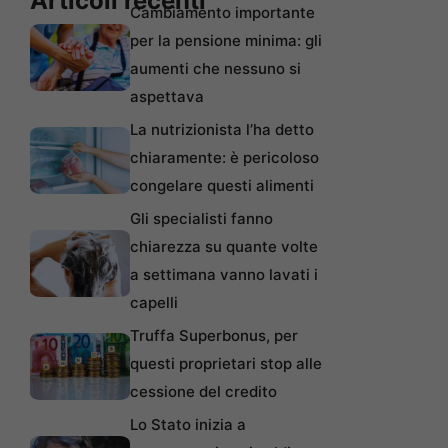
Articoli recenti
Cambiamento importante
per la pensione minima: gli
aumenti che nessuno si
aspettava
La nutrizionista l’ha detto
chiaramente: è pericoloso
congelare questi alimenti
Gli specialisti fanno
chiarezza su quante volte
a settimana vanno lavati i
capelli
Truffa Superbonus, per
questi proprietari stop alle
cessione del credito
Lo Stato inizia a