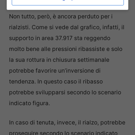
come non capitava dall’ottobre del 2023.
Non tutto, però, è ancora perduto per i
rialzisti. Come si vede dal grafico, infatti, il
supporto in area 37.917 sta reggendo
molto bene alle pressioni ribassiste e solo
la sua rottura in chiusura settimanale
potrebbe favorire un’inversione di
tendenza. In questo caso il ribasso
potrebbe svilupparsi secondo lo scenario
indicato figura.
In caso di tenuta, invece, il rialzo, potrebbe
proseguire secondo lo scenario indicato