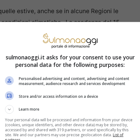
uelle estive, anche se in alcune Regioni le
ti condizioni climatiche. La scadenza del 15
li automobilisti devono togliere
nali e montare quelli estivi. E viene dato
ambio. Dopo scatteranno multe e sanzioni.
sulmonaoggi.it asks for your consent to use your
personal data for the following purposes:
ti, e vanno ben oltre la sanzione pecuniaria
rta di circolazione.
Personalised advertising and content, advertising and content
measurement, audience research and services development
Store and/or access information on a device
a e addio libretto per la tua
Learn more
tempo per adeguarti
Your personal data will be processed and information from your device
(cookies, unique identifiers, and other device data) may be stored by,
accessed by and shared with 319 partners, or used specifically by this
n si adegua, vanno da 430 a 1.731 euro con
site. We and our partners may use precise geolocation data.
List of
partners.