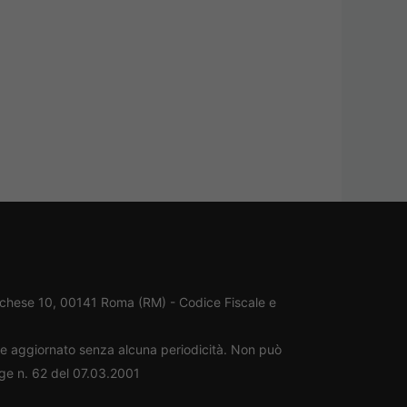
rchese 10, 00141 Roma (RM) - Codice Fiscale e
ene aggiornato senza alcuna periodicità. Non può
gge n. 62 del 07.03.2001