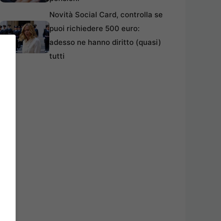
Novità Social Card, controlla se
puoi richiedere 500 euro:
adesso ne hanno diritto (quasi)
tutti