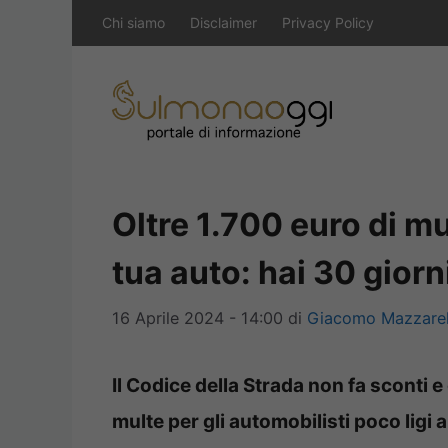
Vai
Chi siamo
Disclaimer
Privacy Policy
al
contenuto
Oltre 1.700 euro di mu
tua auto: hai 30 gior
16 Aprile 2024 - 14:00
di
Giacomo Mazzarel
Il Codice della Strada non fa sconti
multe per gli automobilisti poco ligi a