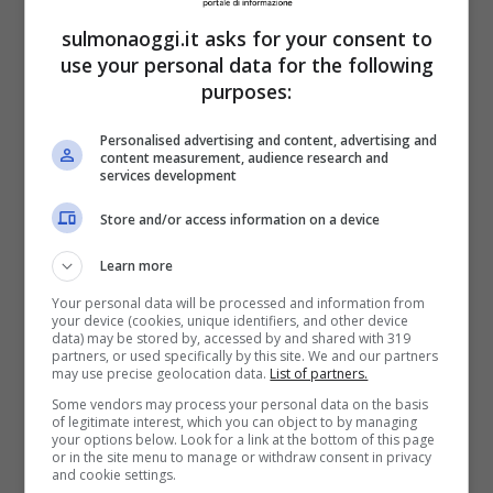
Pratica usata fin
sulmonaoggi.it asks for your consent to
use your personal data for the following
dall’antichità: oggi fare il
purposes:
piercing ai bambini è molto
Personalised advertising and content, advertising and
content measurement, audience research and
dibattuto
services development
Store and/or access information on a device
Negli ultimi anni la pratica di far fare i
Learn more
piercing ai bambini è diventata molto
Your personal data will be processed and information from
dibattuta. Alcuni genitori sostengono che i
your device (cookies, unique identifiers, and other device
data) may be stored by, accessed by and shared with 319
partners, or used specifically by this site. We and our partners
buchi alle orecchie sono una forma di
may use precise geolocation data.
List of partners.
tradizione familiare e culturale, mentre altri
Some vendors may process your personal data on the basis
of legitimate interest, which you can object to by managing
sollevano preoccupazioni riguardanti la
your options below. Look for a link at the bottom of this page
or in the site menu to manage or withdraw consent in privacy
and cookie settings.
sicurezza e il benessere dei bambini. Non