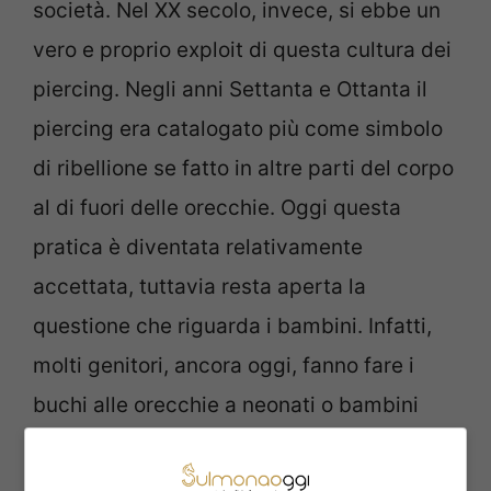
società. Nel XX secolo, invece, si ebbe un
vero e proprio exploit di questa cultura dei
piercing. Negli anni Settanta e Ottanta il
piercing era catalogato più come simbolo
di ribellione se fatto in altre parti del corpo
al di fuori delle orecchie. Oggi questa
pratica è diventata relativamente
accettata, tuttavia resta aperta la
questione che riguarda i bambini. Infatti,
molti genitori, ancora oggi, fanno fare i
buchi alle orecchie a neonati o bambini
molto piccoli.